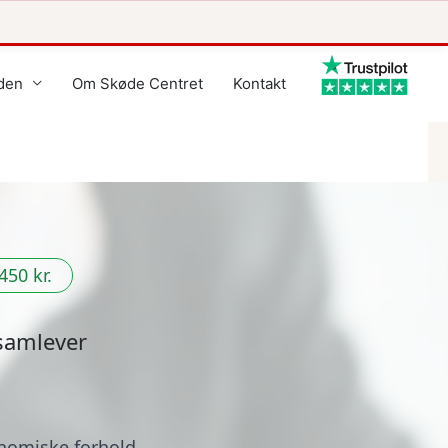
den
Om Skøde Centret
Kontakt
450 kr.
 samlever
onomiske forhold