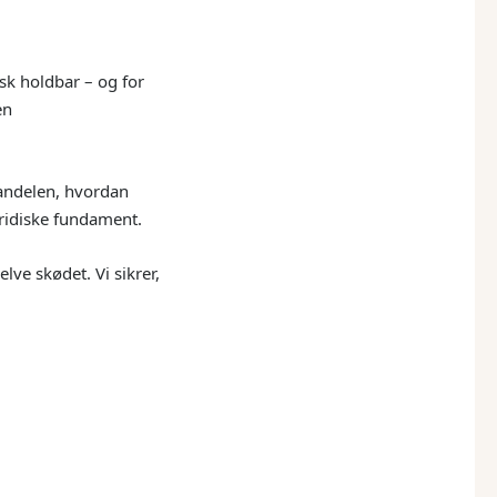
isk holdbar – og for
en
 andelen, hvordan
uridiske fundament.
ve skødet. Vi sikrer,