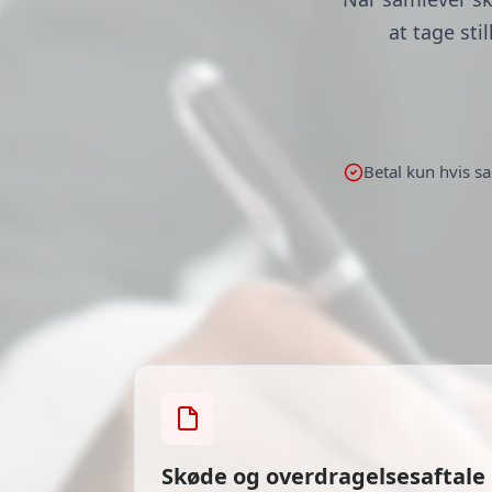
at tage sti
Betal kun hvis 
Skøde og overdragelsesaftale