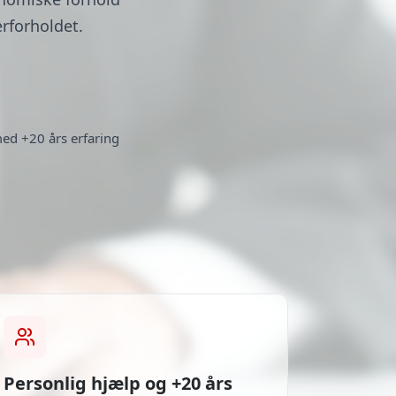
erforholdet.
med +20 års erfaring
Personlig hjælp og +20 års