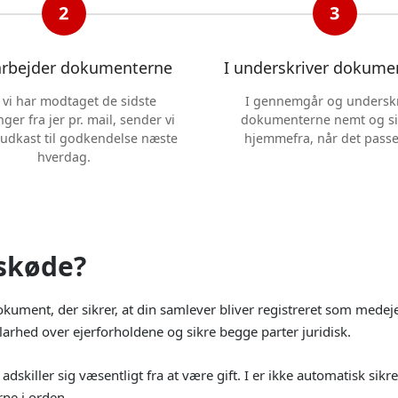
2
3
arbejder dokumenterne
I underskriver dokume
r vi har modtaget de sidste
I gennemgår og underskr
ger fra jer pr. mail, sender vi
dokumenterne nemt og si
 udkast til godkendelse næste
hjemmefra, når det passer
hverdag.
skøde?
dokument, der sikrer, at din samlever bliver registreret som medeje
larhed over ejerforholdene og sikre begge parter juridisk.
skiller sig væsentligt fra at være gift. I er ikke automatisk si
rne i orden.