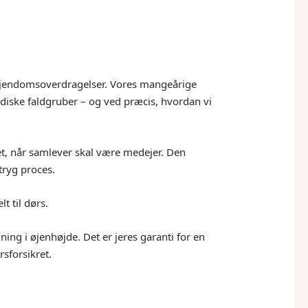
 ejendomsoverdragelser. Vores mangeårige
ridiske faldgruber – og ved præcis, hvordan vi
et, når samlever skal være medejer. Den
 tryg proces.
lt til dørs.
ning i øjenhøjde. Det er jeres garanti for en
rsforsikret.