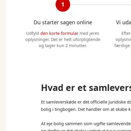
1
Du starter sagen online
Vi ud
Udfyld
den korte formular
med jeres
Efte
oplysninger. Det er helt uforpligtende
oplysnin
og tager kun 2 minutter.
færdige
Hvad er et samlever
Et samleverskøde er det officielle juridiske 
bolig i tingbogen. Det handler om at skabe k
At eje bolig sammen som ugifte samlevende ad
og derfor er det ekstra vigtigt at have papire