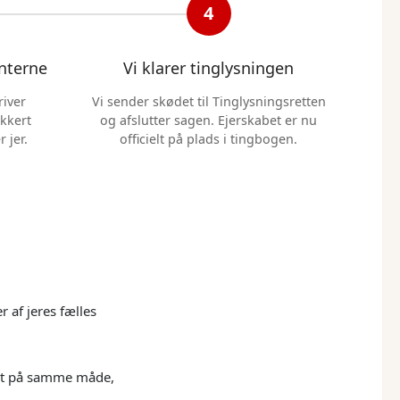
4
nterne
Vi klarer tinglysningen
iver
Vi sender skødet til Tinglysningsretten
kkert
og afslutter sagen. Ejerskabet er nu
 jer.
officielt på plads i tingbogen.
r af jeres fælles
kret på samme måde,