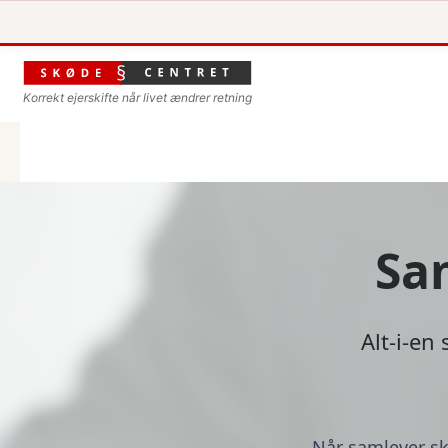
Korrekt ejerskifte når livet ændrer retning
Sa
Alt-i-en
Når samlever sk