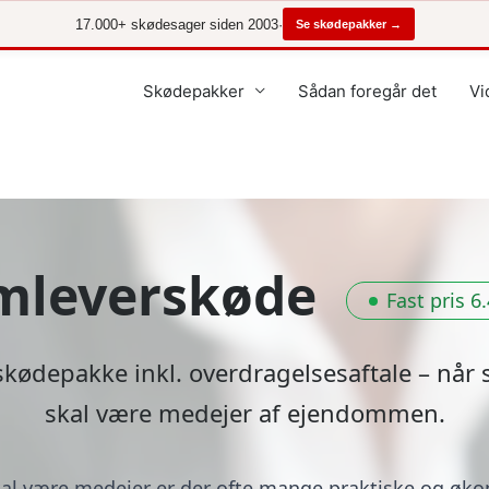
17.000+ skødesager siden 2003
·
Se skødepakker →
Skødepakker
Sådan foregår det
Vi
mleverskøde
Fast pris 6.
 skødepakke inkl. overdragelsesaftale – når
skal være medejer af ejendommen.
al være medejer er der ofte mange praktiske og øk