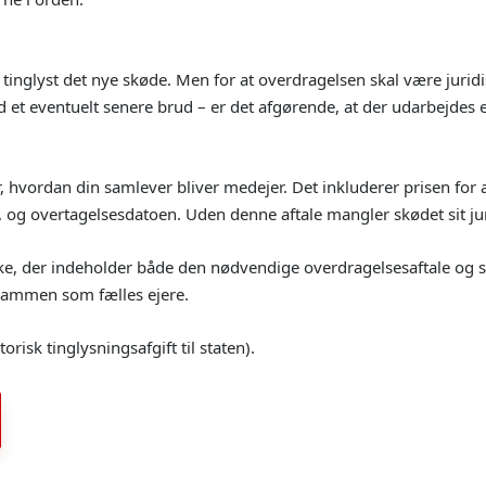
få tinglyst det nye skøde. Men for at overdragelsen skal være jurid
 et eventuelt senere brud – er det afgørende, at der udarbejdes 
r, hvordan din samlever bliver medejer. Det inkluderer prisen for
), og overtagelsesdatoen. Uden denne aftale mangler skødet sit j
ke, der indeholder både den nødvendige overdragelsesaftale og sel
o sammen som fælles ejere.
orisk tinglysningsafgift til staten).