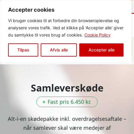
Se skødepakker →
17.000+ skødesager siden 2003
Accepter cookies
Vi bruger cookies til at forbedre din browseroplevelse og
Hove
analysere vores trafik. Ved at klikke på 'Accepter alle' giver
Korrekt ejerskifte når livet ændrer retning
du samtykke til vores brug af cookies.
Cookie Policy
Tilpas
Afvis alle
Accepter alle
Samleverskøde
Fast pris 6.450 kr.
Alt-i-en skødepakke inkl. overdragelsesaftale –
når samlever skal være medejer af