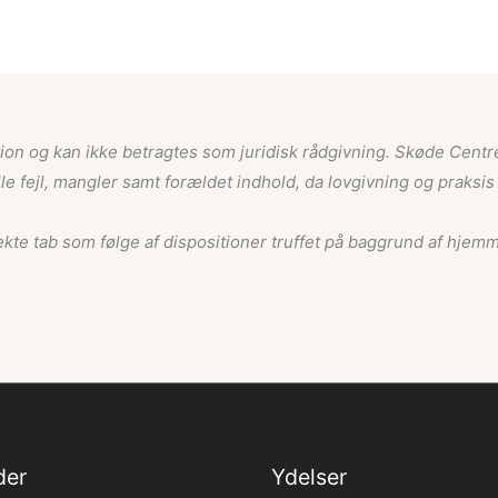
ion og kan ikke betragtes som juridisk rådgivning. Skøde Centre
le fejl, mangler samt forældet indhold, da lovgivning og praks
rekte tab som følge af dispositioner truffet på baggrund af hjem
der
Ydelser