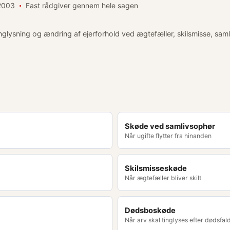
 2003
Fast rådgiver gennem hele sagen
nglysning og ændring af ejerforhold ved ægtefæller, skilsmisse, sam
Skøde ved samlivsophør
Når ugifte flytter fra hinanden
Skilsmisseskøde
Når ægtefæller bliver skilt
Dødsboskøde
Når arv skal tinglyses efter dødsfal