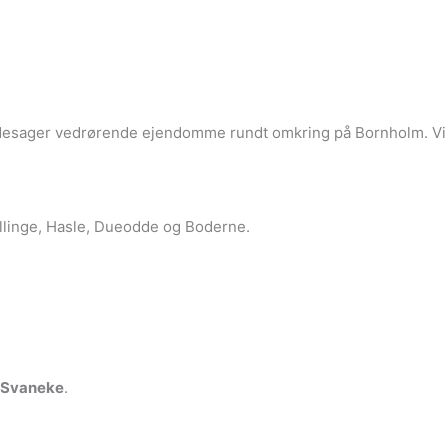
esager vedrørende ejendomme rundt omkring på Bornholm. Vi h
llinge, Hasle, Dueodde og Boderne.
0 Svaneke
.