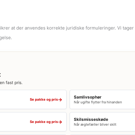
sikrer at der anvendes korrekte juridiske formuleringer. Vi tag
gelse.
t
en fast pris.
Samlivsophør
→
Se pakke og pris
Når ugifte flytter fra hinanden
Skilsmisseskøde
→
Se pakke og pris
Når ægtefæller bliver skilt