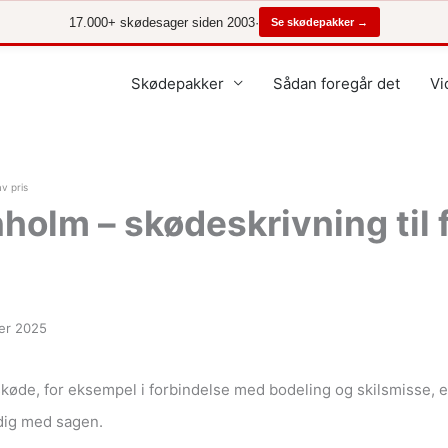
17.000+ skødesager siden 2003
·
Se skødepakker →
Skødepakker
Sådan foregår det
Vi
v pris
olm – skødeskrivning til f
er 2025
køde, for eksempel i forbindelse med bodeling og skilsmisse, e
dig med sagen.