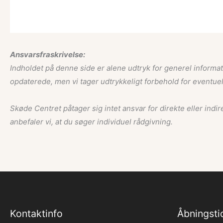
Ansvarsfraskrivelse:
Indholdet på denne side er alene udtryk for generel informat
opdaterede, men vi tager udtrykkeligt forbehold for eventuel
Skøde Centret påtager sig intet ansvar for direkte eller indi
anbefaler vi, at du søger individuel rådgivning.
Kontaktinfo
Åbningsti