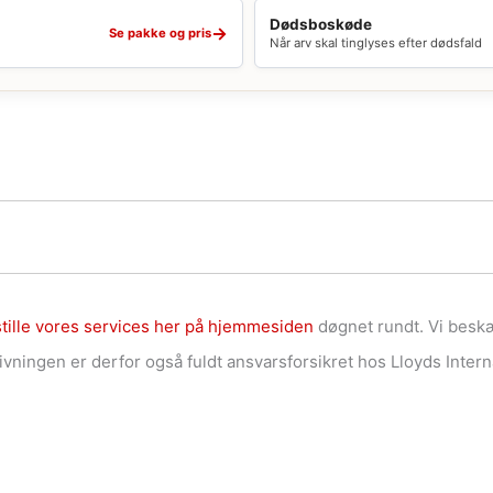
Dødsboskøde
→
Se pakke og pris
Når arv skal tinglyses efter dødsfald
tille vores services her på hjemmesiden
døgnet rundt. Vi beskæ
ningen er derfor også fuldt ansvarsforsikret hos Lloyds Intern