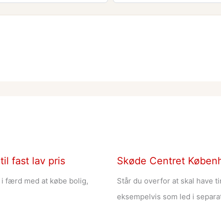
l fast lav pris
Skøde Centret Københav
r i færd med at købe bolig,
Står du overfor at skal have t
eksempelvis som led i separat