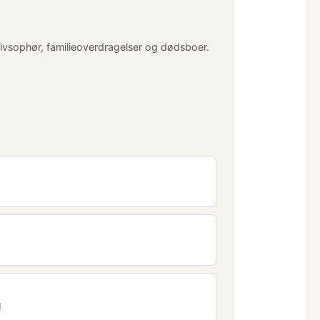
livsophør, familieoverdragelser og dødsboer.
d