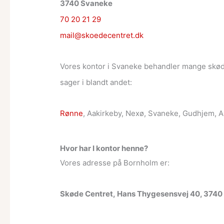
3740 Svaneke
70 20 21 29
mail@skoedecentret.dk
Vores kontor i Svaneke behandler mange skød
sager i blandt andet:
Rønne
, Aakirkeby, Nexø, Svaneke, Gudhjem, A
Hvor har I kontor henne?
Vores adresse på Bornholm er:
Skøde Centret, Hans Thygesensvej 40, 374