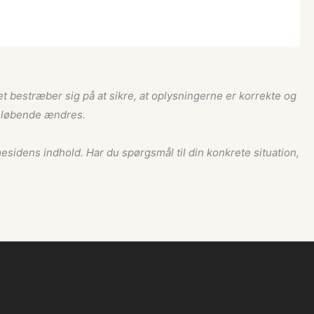
t bestræber sig på at sikre, at oplysningerne er korrekte og
is løbende ændres.
mesidens indhold. Har du spørgsmål til din konkrete situation,