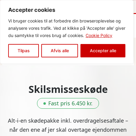
Se skødepakker →
17.000+ skødesager siden 2003
Accepter cookies
Vi bruger cookies til at forbedre din browseroplevelse og
Hove
analysere vores trafik. Ved at klikke på 'Accepter alle' giver
Korrekt ejerskifte når livet ændrer retning
du samtykke til vores brug af cookies.
Cookie Policy
Tilpas
Afvis alle
Accepter alle
Skilsmisseskøde
Fast pris 6.450 kr.
Alt-i-en skødepakke inkl. overdragelsesaftale –
når den ene af jer skal overtage ejendommen