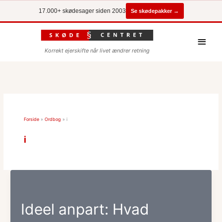
Se skødepakker →
17.000+ skødesager siden 2003
Hove
Korrekt ejerskifte når livet ændrer retning
Forside
»
Ordbog
»
i
i
Ideel anpart: Hvad