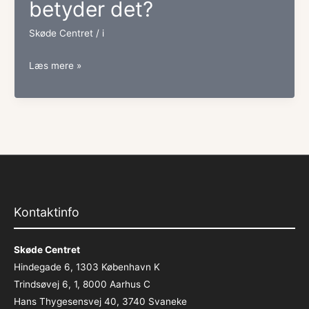
betyder det?
Skøde Centret
/
i
Ideel
Læs mere »
anpart:
Hvad
betyder
det?
Kontaktinfo
Skøde Centret
Hindegade 6, 1303 København K
Trindsøvej 6, 1, 8000 Aarhus C
Hans Thygesensvej 40, 3740 Svaneke