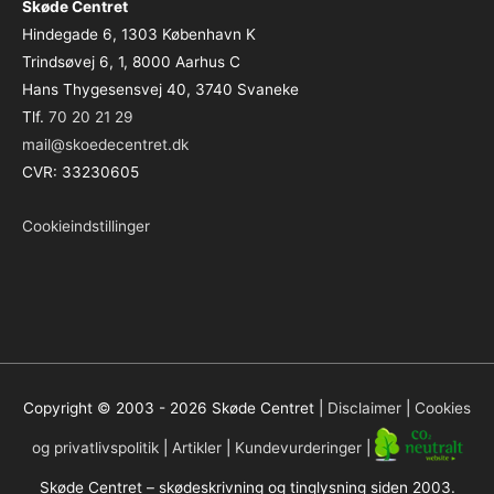
Skøde Centret
Hindegade 6, 1303 København K
Trindsøvej 6, 1, 8000 Aarhus C
Hans Thygesensvej 40, 3740 Svaneke
Tlf.
70 20 21 29
mail@skoedecentret.dk
CVR: 33230605
Cookieindstillinger
Copyright © 2003 - 2026
Skøde Centret
|
Disclaimer
|
Cookies
og privatlivspolitik
|
Artikler
|
Kundevurderinger
|
Skøde Centret – skødeskrivning og tinglysning siden 2003.