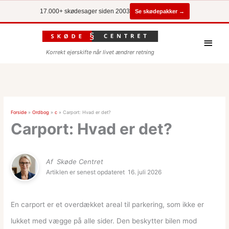
Se skødepakker →
17.000+ skødesager siden 2003
Hove
Korrekt ejerskifte når livet ændrer retning
Forside
»
Ordbog
»
c
»
Carport: Hvad er det?
Carport: Hvad er det?
Af
Skøde Centret
Artiklen er senest opdateret
16. juli 2026
En carport er et overdækket areal til parkering, som ikke er
lukket med vægge på alle sider. Den beskytter bilen mod