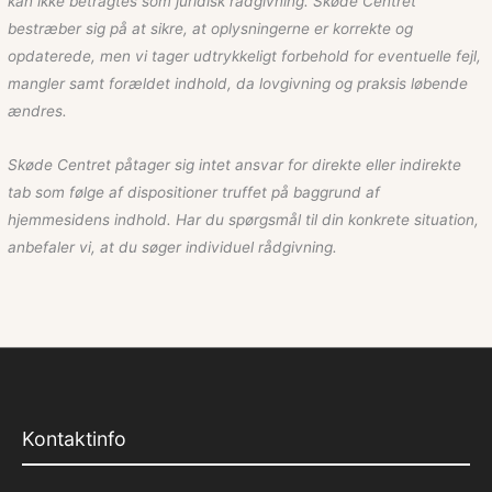
kan ikke betragtes som juridisk rådgivning. Skøde Centret
bestræber sig på at sikre, at oplysningerne er korrekte og
opdaterede, men vi tager udtrykkeligt forbehold for eventuelle fejl,
mangler samt forældet indhold, da lovgivning og praksis løbende
ændres.
Skøde Centret påtager sig intet ansvar for direkte eller indirekte
tab som følge af dispositioner truffet på baggrund af
hjemmesidens indhold. Har du spørgsmål til din konkrete situation,
anbefaler vi, at du søger individuel rådgivning.
Kontaktinfo