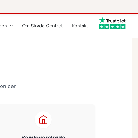
den
Om Skøde Centret
Kontakt
ion der
Samleverskøde