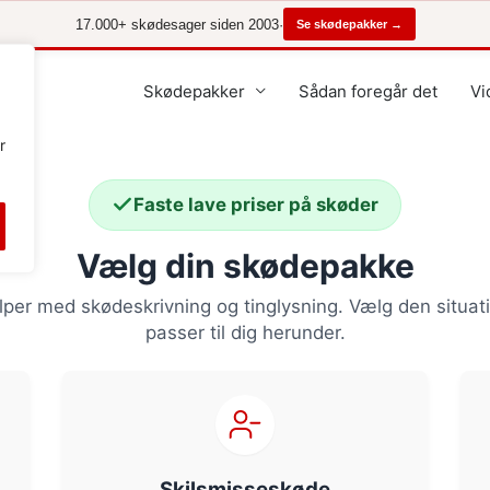
17.000+ skødesager siden 2003
·
Se skødepakker →
Skødepakker
Sådan foregår det
Vi
r
Faste lave priser på skøder
Vælg din skødepakke
lper med skødeskrivning og tinglysning. Vælg den situat
passer til dig herunder.
Skilsmisseskøde