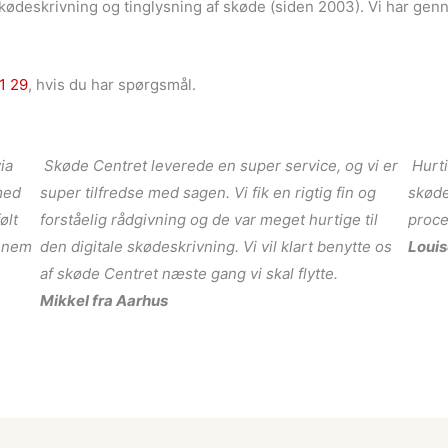
kødeskrivning og tinglysning af skøde (siden 2003). Vi har ge
1 29
, hvis du har spørgsmål.
ia
Skøde Centret leverede en super service, og vi er
Hurti
med
super tilfredse med sagen. Vi fik en rigtig fin og
skøde
ølt
forståelig rådgivning og de var meget hurtige til
proce
ennem
den digitale skødeskrivning. Vi vil klart benytte os
Louis
af skøde Centret næste gang vi skal flytte.
Mikkel fra Aarhus