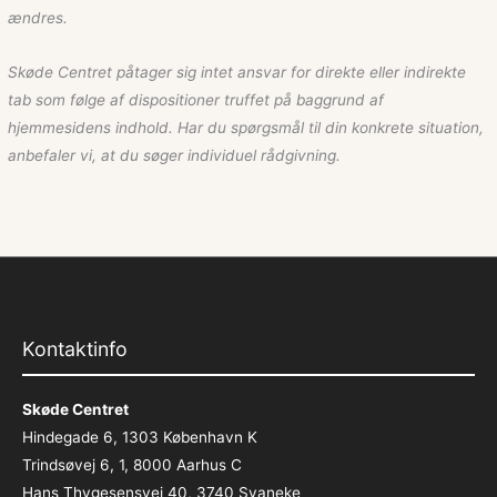
ændres.
Skøde Centret påtager sig intet ansvar for direkte eller indirekte
tab som følge af dispositioner truffet på baggrund af
hjemmesidens indhold. Har du spørgsmål til din konkrete situation,
anbefaler vi, at du søger individuel rådgivning.
Kontaktinfo
Skøde Centret
Hindegade 6, 1303 København K
Trindsøvej 6, 1, 8000 Aarhus C
Hans Thygesensvej 40, 3740 Svaneke