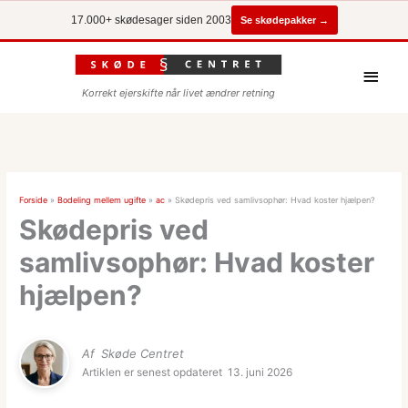
Se skødepakker →
17.000+ skødesager siden 2003
Hove
Korrekt ejerskifte når livet ændrer retning
Forside
»
Bodeling mellem ugifte
»
ac
»
Skødepris ved samlivsophør: Hvad koster hjælpen?
Skødepris ved
samlivsophør: Hvad koster
hjælpen?
Af
Skøde Centret
Artiklen er senest opdateret
13. juni 2026