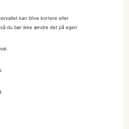
rvallet kan blive kortere eller
 så du bør ikke ændre det på egen
val.
s.
g.