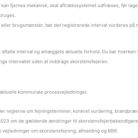
 kan fjernes mekanisk, skal aftrækssystemet udfræses, før lage
bruges.
ller brugsmønster, bør det registrerede interval vurderes på n
t aftalte interval og anlæggets aktuelle forhold. Du bør hverke
nge intervallet uden at inddrage skorstensfejeren.
 aktuelle kommunale procesvejledninger.
r reglerne om fejningsterminer, konkret vurdering, brandpræve
 2023 om de gældende ændringer til skorstensfejerbekendtgøre
 vejledninger om skorstensfejning, afmelding og BBR.