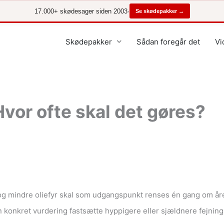
17.000+ skødesager siden 2003
·
Se skødepakker →
Skødepakker
Sådan foregår det
Vi
vor ofte skal det gøres?
g mindre oliefyr skal som udgangspunkt renses én gang om året.
en konkret vurdering fastsætte hyppigere eller sjældnere fejning