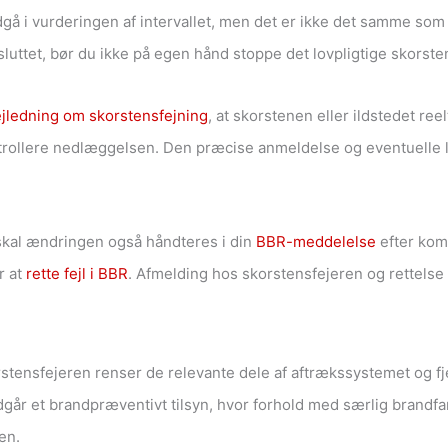
ndgå i vurderingen af intervallet, men det er ikke det samme s
lsluttet, bør du ikke på egen hånd stoppe det lovpligtige skorste
jledning om skorstensfejning
, at skorstenen eller ildstedet ree
trollere nedlæggelsen. Den præcise anmeldelse og eventuelle l
 skal ændringen også håndteres i din
BBR-meddelelse
efter ko
r at
rette fejl i BBR
. Afmelding hos skorstensfejeren og rettelse 
tensfejeren renser de relevante dele af aftrækssystemet og fje
dgår et brandpræventivt tilsyn, hvor forhold med særlig brandfa
en.