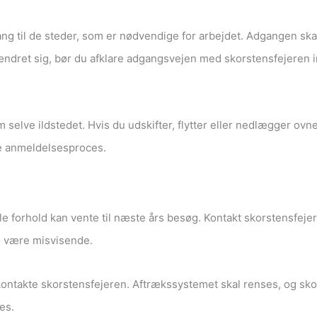
ang til de steder, som er nødvendige for arbejdet. Adgangen sk
ændret sig, bør du afklare adgangsvejen med skorstensfejeren i
m selve ildstedet. Hvis du udskifter, flytter eller nedlægger ovn
e anmeldelsesproces.
lle forhold kan vente til næste års besøg. Kontakt skorstensfejer
an være misvisende.
 kontakte skorstensfejeren. Aftrækssystemet skal renses, og s
des.