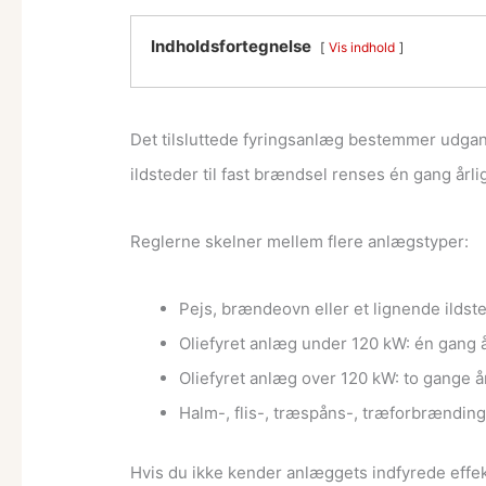
Indholdsfortegnelse
Vis indhold
Det tilsluttede fyringsanlæg bestemmer udgan
ildsteder til fast brændsel renses én gang år
Reglerne skelner mellem flere anlægstyper:
Pejs, brændeovn eller et lignende ildst
Oliefyret anlæg under 120 kW: én gang 
Oliefyret anlæg over 120 kW: to gange år
Halm-, flis-, træspåns-, træforbrændin
Hvis du ikke kender anlæggets indfyrede effekt