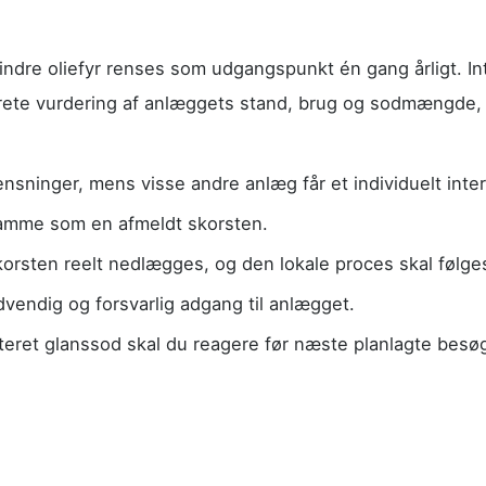
dre oliefyr renses som udgangspunkt én gang årligt. Inte
rete vurdering af anlæggets stand, brug og sodmængde,
rensninger, mens visse andre anlæg får et individuelt inter
 samme som en afmeldt skorsten.
skorsten reelt nedlægges, og den lokale proces skal følge
vendig og forsvarlig adgang til anlægget.
teret glanssod skal du reagere før næste planlagte besø