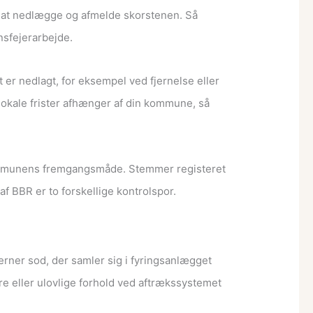
om at nedlægge og afmelde skorstenen. Så
nsfejerarbejde.
lt er nedlagt, for eksempel ved fjernelse eller
okale frister afhænger af din kommune, så
mmunens fremgangsmåde. Stemmer registeret
af BBR er to forskellige kontrolspor.
rner sod, der samler sig i fyringsanlægget
re eller ulovlige forhold ved aftrækssystemet