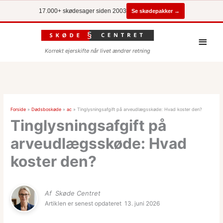
Se skødepakker →
17.000+ skødesager siden 2003
Hove
Korrekt ejerskifte når livet ændrer retning
Forside
»
Dødsboskøde
»
ac
»
Tinglysningsafgift på arveudlægsskøde: Hvad koster den?
Tinglysningsafgift på
arveudlægsskøde: Hvad
koster den?
Af
Skøde Centret
Artiklen er senest opdateret
13. juni 2026