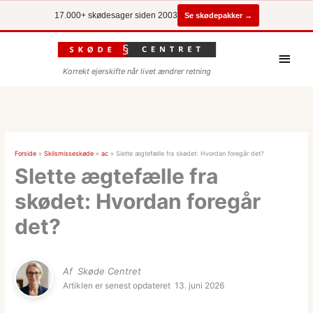
Se skødepakker →
17.000+ skødesager siden 2003
Hove
Korrekt ejerskifte når livet ændrer retning
Forside
»
Skilsmisseskøde
»
ac
»
Slette ægtefælle fra skødet: Hvordan foregår det?
Slette ægtefælle fra
skødet: Hvordan foregår
det?
Af
Skøde Centret
Artiklen er senest opdateret
13. juni 2026