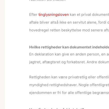
Efter
tinglysningsloven
kan et privat dokument 
aftale bliver altså ikke en servitut alene, f
hovedregel retten beskyttelse mod senere af
Hvilke rettigheder kan dokumentet indehold
En deklaration kan give en anden person, en 
jagtret, aftægtsret og forkøbsret. Andre doku
Rettigheden kan være privatretlig eller offentlig
myndighed rettighedshaver. Nogle offentligretl
ejendommen er fri for alle offentlige begræns