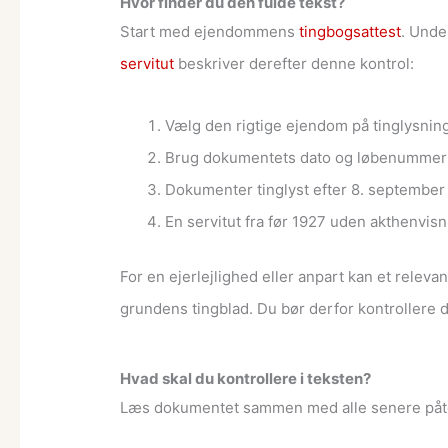
Hvor finder du den fulde tekst?
Start med ejendommens
tingbogsattest
. Unde
servitut
beskriver derefter denne kontrol:
Vælg den rigtige ejendom på tinglysning
Brug dokumentets dato og løbenummer ti
Dokumenter tinglyst efter 8. septembe
En servitut fra før 1927 uden akthenvis
For en ejerlejlighed eller anpart kan et relev
grundens tingblad. Du bør derfor kontrollere 
Hvad skal du kontrollere i teksten?
Læs dokumentet sammen med alle senere påteg