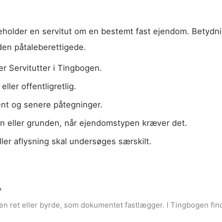
eholder en servitut om en bestemt fast ejendom. Betydni
den påtaleberettigede.
r Servitutter i Tingbogen.
ller offentligretlig.
nt og senere påtegninger.
 eller grunden, når ejendomstypen kræver det.
ller aflysning skal undersøges særskilt.
?
en ret eller byrde, som dokumentet fastlægger. I Tingbogen fin