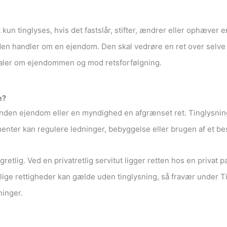
kun tinglyses, hvis det fastslår, stifter, ændrer eller ophæver 
ordi den handler om en ejendom. Den skal vedrøre en ret over se
taler om ejendommen og mod retsforfølgning.
e?
anden ejendom eller en myndighed en afgrænset ret. Tinglysnin
menter kan regulere ledninger, bebyggelse eller brugen af et be
retlig. Ved en privatretlig servitut ligger retten hos en privat pa
ige rettigheder kan gælde uden tinglysning, så fravær under Tin
ninger.