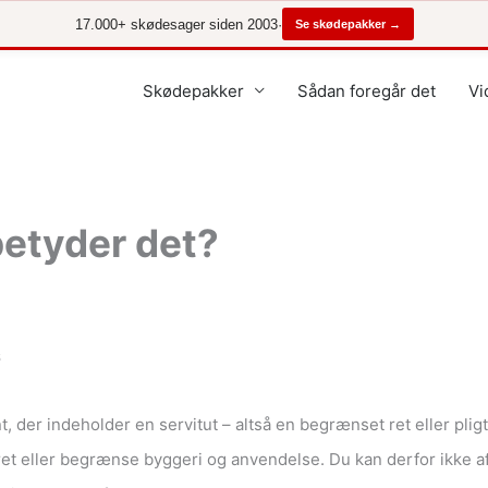
17.000+ skødesager siden 2003
·
Se skødepakker →
Skødepakker
Sådan foregår det
Vi
betyder det?
6
 der indeholder en servitut – altså en begrænset ret eller plig
et eller begrænse byggeri og anvendelse. Du kan derfor ikke a