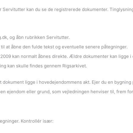
r Servitutter kan du se de registrerede dokumenter. Tinglysning
.dk, og åbn rubrikken Servitutter.
l at åbne den fulde tekst og eventuelle senere påtegninger.
r 2009 kan normalt åbnes direkte. Ældre dokumenter kan ligge 
ning kan skulle findes gennem Rigsarkivet.
ant dokument ligge i hovedejendommens akt. Ejer du en bygning p
den ejendom eller grund, som vejledningen henviser til, frem fo
ninger. Kontrollér især: