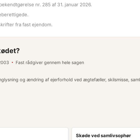
bekendtgørelse nr. 285 af 31. januar 2026.
eberettigede.
krifter fra fast ejendom.
kødet?
 2003
Fast rådgiver gennem hele sagen
nglysning og ændring af ejerforhold ved ægtefæller, skilsmisse, sam
Skøde ved samlivsophør