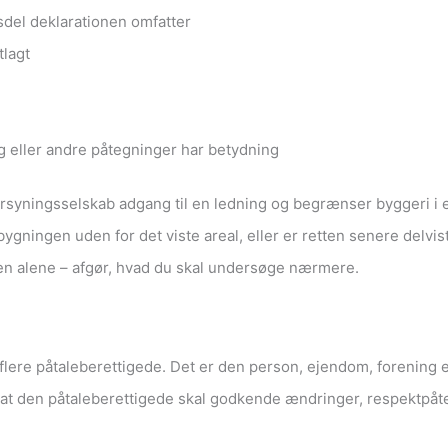
sdel deklarationen omfatter
tlagt
ng eller andre påtegninger har betydning
 forsyningsselskab adgang til en ledning og begrænser byggeri i e
ilbygningen uden for det viste areal, eller er retten senere delvis
ten alene – afgør, hvad du skal undersøge nærmere.
 flere påtaleberettigede. Det er den person, ejendom, forening
at den påtaleberettigede skal godkende ændringer, respektpåte