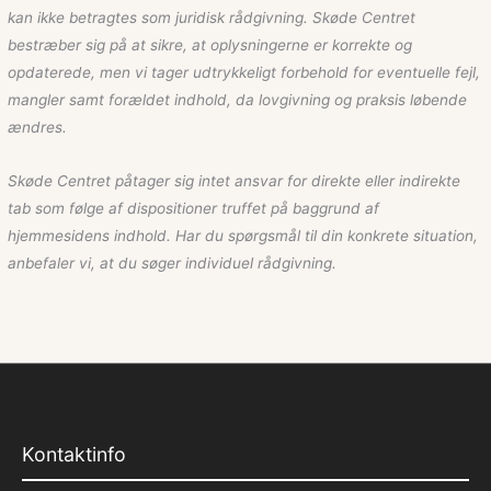
kan ikke betragtes som juridisk rådgivning. Skøde Centret
bestræber sig på at sikre, at oplysningerne er korrekte og
opdaterede, men vi tager udtrykkeligt forbehold for eventuelle fejl,
mangler samt forældet indhold, da lovgivning og praksis løbende
ændres.
Skøde Centret påtager sig intet ansvar for direkte eller indirekte
tab som følge af dispositioner truffet på baggrund af
hjemmesidens indhold. Har du spørgsmål til din konkrete situation,
anbefaler vi, at du søger individuel rådgivning.
Kontaktinfo