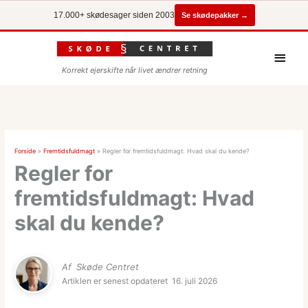
Se skødepakker →
17.000+ skødesager siden 2003
Hove
Korrekt ejerskifte når livet ændrer retning
Forside
»
Fremtidsfuldmagt
»
Regler for fremtidsfuldmagt: Hvad skal du kende?
Regler for
fremtidsfuldmagt: Hvad
skal du kende?
Af
Skøde Centret
Artiklen er senest opdateret
16. juli 2026