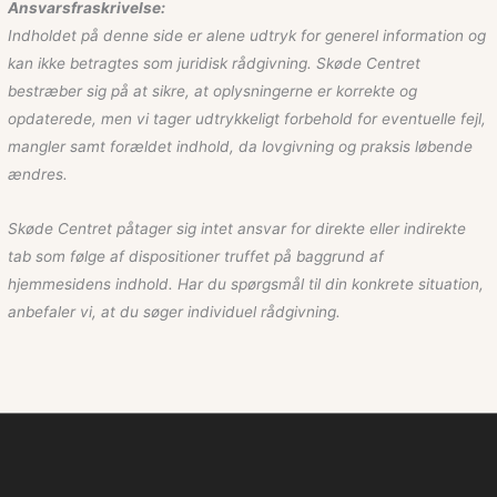
Ansvarsfraskrivelse:
Indholdet på denne side er alene udtryk for generel information og
kan ikke betragtes som juridisk rådgivning. Skøde Centret
bestræber sig på at sikre, at oplysningerne er korrekte og
opdaterede, men vi tager udtrykkeligt forbehold for eventuelle fejl,
mangler samt forældet indhold, da lovgivning og praksis løbende
ændres.
Skøde Centret påtager sig intet ansvar for direkte eller indirekte
tab som følge af dispositioner truffet på baggrund af
hjemmesidens indhold. Har du spørgsmål til din konkrete situation,
anbefaler vi, at du søger individuel rådgivning.