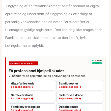
Tinglysning af en fremtidsfuldmagt består normalt af digital
oprettelse og underskrift på tinglysning.dk efterfulgt af
personlig vedkendelse hos en notar. Først derefter er
fuldmagten gyldigt registreret. Den kan dog ikke bruges endnu:
Familieretshuset skal senere sætte den i kraft, hvis
betingelserne er opfyldt.
EKSPERTISE SIDEN 2003
Få professionel hjælp til skødet
Vi håndterer alt papirarbejde og tinglysning til en fast pris.
Ægtefælleskøde
Samlivsophør
→
→
Se pakke og pris
Se pakke og pris
Samleverskøde
Skilsmisseskøde
→
→
Se pakke og pris
Se pakke og pris
Familieoverdragelse
Dødsboskøde
→
→
Se pakke og pris
Se pakke og pris