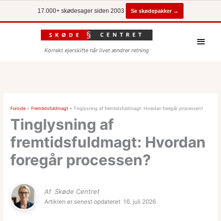
Se skødepakker →
17.000+ skødesager siden 2003
Hove
Korrekt ejerskifte når livet ændrer retning
Forside
»
Fremtidsfuldmagt
»
Tinglysning af fremtidsfuldmagt: Hvordan foregår processen?
Tinglysning af
fremtidsfuldmagt: Hvordan
foregår processen?
Af
Skøde Centret
Artiklen er senest opdateret
16. juli 2026