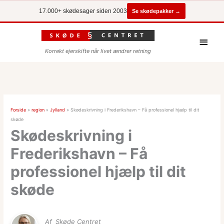
Se skødepakker →
17.000+ skødesager siden 2003
Hove
Korrekt ejerskifte når livet ændrer retning
Forside
»
region
»
Jylland
»
Skødeskrivning i Frederikshavn – Få professionel hjælp til dit
skøde
Skødeskrivning i
Frederikshavn – Få
professionel hjælp til dit
skøde
Af
Skøde Centret