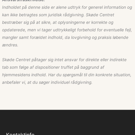
Indholdet på denne side er alene udtryk for generel information og
kan ikke betragtes som juridisk rådgivning. Skøde Centret
bestræber sig på at sikre, at oplysningerne er korrekte og
opdaterede, men vi tager udtrykkeligt forbehold for eventuelle fejl,
mangler samt forældet indhold, da lovgivning og praksis løbende
ændres.
Skøde Centret påtager sig intet ansvar for direkte eller indirekte
tab som følge af dispositioner truffet på baggrund af
hjemmesidens indhold. Har du spørgsmål til din konkrete situation,
anbefaler vi, at du søger individuel rådgivning.
Kontaktinfo