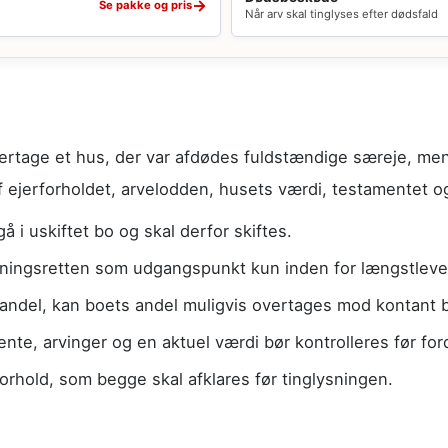
→
Se pakke og pris
Når arv skal tinglyses efter dødsfald
ertage et hus, der var afdødes fuldstændige særeje, men
 ejerforholdet, arvelodden, husets værdi, testamentet og
 i uskiftet bo og skal derfor skiftes.
gningsretten som udgangspunkt kun inden for længstleve
andel, kan boets andel muligvis overtages mod kontant be
te, arvinger og en aktuel værdi bør kontrolleres før for
forhold, som begge skal afklares før tinglysningen.