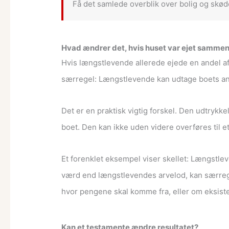
Få det samlede overblik over bolig og skøde
Hvad ændrer det, hvis huset var ejet samme
Hvis længstlevende allerede ejede en andel 
særregel: Længstlevende kan udtage boets and
Det er en praktisk vigtig forskel. Den udtrykke
boet. Den kan ikke uden videre overføres til e
Et forenklet eksempel viser skellet: Længstle
værd end længstlevendes arvelod, kan særregle
hvor pengene skal komme fra, eller om eksiste
Kan et testamente ændre resultatet?