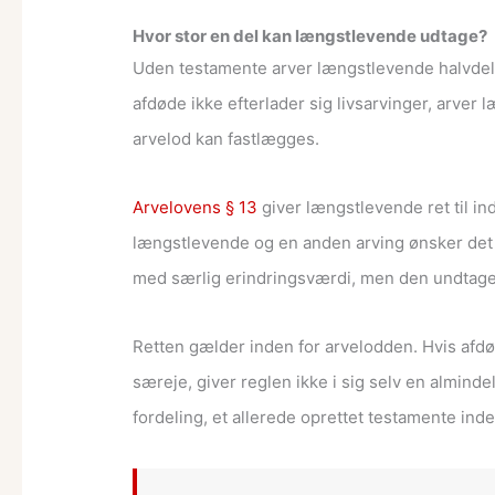
Hvor stor en del kan længstlevende udtage?
Uden testamente arver længstlevende halvdelen
afdøde ikke efterlader sig livsarvinger, arve
arvelod kan fastlægges.
Arvelovens § 13
giver længstlevende ret til in
længstlevende og en anden arving ønsker det s
med særlig erindringsværdi, men den undtagel
Retten gælder inden for arvelodden. Hvis afdø
særeje, giver reglen ikke i sig selv en alminde
fordeling, et allerede oprettet testamente ind