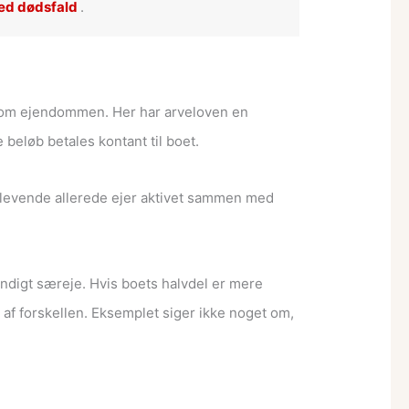
ved dødsfald
.
t om ejendommen. Her har arveloven en
eløb betales kontant til boet.
ngstlevende allerede ejer aktivet sammen med
ændigt særeje. Hvis boets halvdel er mere
af forskellen. Eksemplet siger ikke noget om,