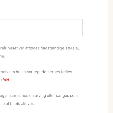
 Når huset var afdødes fuldstændige særeje,
ne.
å selv om huset var ægtefællernes fælles
sfald
.
s og placeres hos en arving eller sælges som
e af boets aktiver.