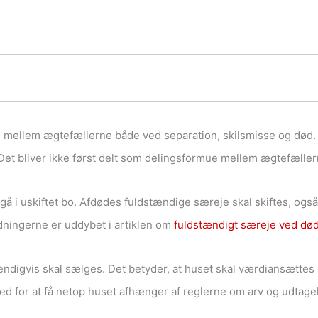
 mellem ægtefællerne både ved separation, skilsmisse og død.
 Det bliver ikke først delt som delingsformue mellem ægtefæller
 i uskiftet bo. Afdødes fuldstændige særeje skal skiftes, ogs
ningerne er uddybet i artiklen om
fuldstændigt særeje ved død
dvendigvis skal sælges. Det betyder, at huset skal værdiansætte
 for at få netop huset afhænger af reglerne om arv og udtagels