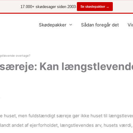
17.000+ skødesager siden 2003
·
Se skødepakker →
Skødepakker
Sådan foregår det
Vi
ngstlevende overtage?
 særeje: Kan længstlevend
6
ge huset, men fuldstændigt særeje gør ikke huset til længstlev
andt andet af ejerforholdet, længstlevendes arv, husets værdi,