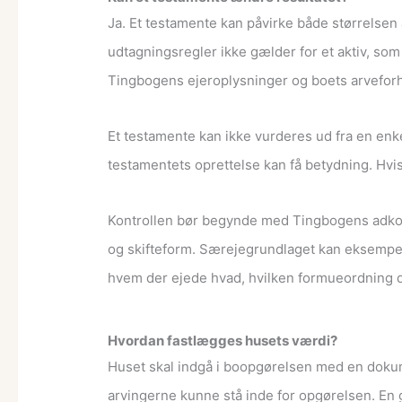
Ja. Et testamente kan påvirke både størrelsen 
udtagningsregler ikke gælder for et aktiv, s
Tingbogens ejeroplysninger og boets arveforh
Et testamente kan ikke vurderes ud fra en enke
testamentets oprettelse kan få betydning. Hvi
Kontrollen bør begynde med Tingbogens adkom
og skifteform. Særejegrundlaget kan eksempe
hvem der ejede hvad, hvilken formueordning de
Hvordan fastlægges husets værdi?
Huset skal indgå i boopgørelsen med en dokume
arvingerne kunne stå inde for opgørelsen. En g