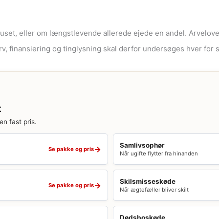
uset, eller om længstlevende allerede ejede en andel. Arvelove
arv, finansiering og tinglysning skal derfor undersøges hver for s
t
en fast pris.
Samlivsophør
→
Se pakke og pris
Når ugifte flytter fra hinanden
Skilsmisseskøde
→
Se pakke og pris
Når ægtefæller bliver skilt
Dødsboskøde