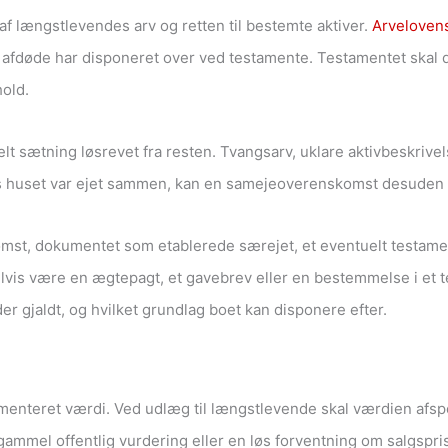
af længstlevendes arv og retten til bestemte aktiver.
Arvelovens
om afdøde har disponeret over ved testamente. Testamentet sk
old.
lt sætning løsrevet fra resten. Tvangsarv, uklare aktivbeskrivel
s huset var ejet sammen, kan en samejeoverenskomst desuden in
st, dokumentet som etablerede særejet, et eventuelt testamen
lvis være en ægtepagt, et gavebrev eller en bestemmelse i et
r gjaldt, og hvilket grundlag boet kan disponere efter.
nteret værdi. Ved udlæg til længstlevende skal værdien afspejle
ammel offentlig vurdering eller en løs forventning om salgspris