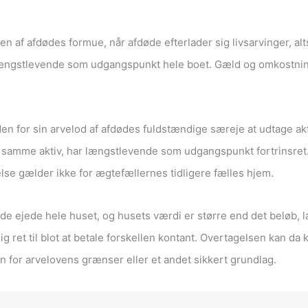
 af afdødes formue, når afdøde efterlader sig livsarvinger, al
r længstlevende som udgangspunkt hele boet. Gæld og omkostning
den for sin arvelod af afdødes fuldstændige særeje at udtage akt
amme aktiv, har længstlevende som udgangspunkt fortrinsret. En
se gælder ikke for ægtefællernes tidligere fælles hjem.
de ejede hele huset, og husets værdi er større end det beløb, 
lig ret til blot at betale forskellen kontant. Overtagelsen kan d
en for arvelovens grænser eller et andet sikkert grundlag.