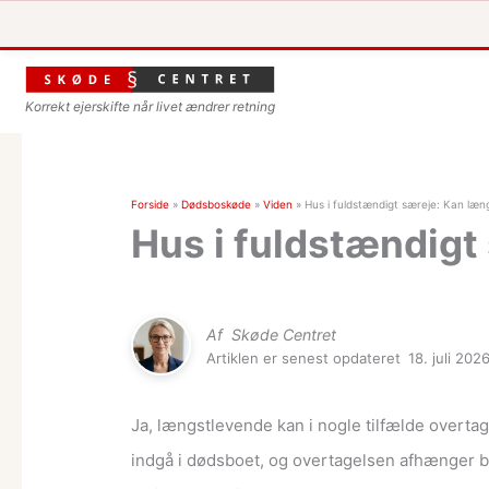
Korrekt ejerskifte når livet ændrer retning
Forside
»
Dødsboskøde
»
Viden
»
Hus i fuldstændigt særeje: Kan læ
Hus i fuldstændigt
Af
Skøde Centret
Artiklen er senest opdateret
18. juli 202
Ja, længstlevende kan i nogle tilfælde overta
indgå i dødsboet, og overtagelsen afhænger bl