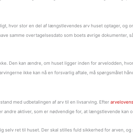
t, hvor stor en del af længstlevendes arv huset optager, og om d
 have samme overtagelsesdato som boets øvrige dokumenter, så 
e. Den kan ændre, om huset ligger inden for arvelodden, hvor 
arvingerne ikke kan nå en forsvarlig aftale, må spørgsmålet hånd
stand med udbetalingen af arv til en livsarving. Efter
arvelovens
er andre aktiver, som er nødvendige for, at længstlevende kan o
 selv ret til huset. Der skal stilles fuld sikkerhed for arven, o