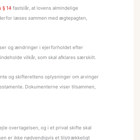
 § 14
fastslår, at lovens almindelige
al derfor læses sammen med ægtepagten,
ser og ændringer i ejerforholdet efter
deholde vilkår, som skal afklares særskilt.
te og skifterettens oplysninger om arvinger
 testamente. Dokumenterne viser tilsammen,
 overtagelsen, og i et privat skifte skal
en er ikke nødvendigvis et tilstrækkeligt