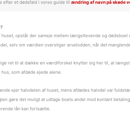
 efter et dødsfald i vores guide til
ændring af navn på skøde 
n?
af huset, opstår der sameje mellem længstlevende og dødsboe
el, selv om værdien overstiger arvelodden, når det manglende b
lige ret til at dække en værdiforskel knytter sig her til, at læ
t hus, som afdøde ejede alene.
vende ejer halvdelen af huset, mens afdødes halvdel var fuldst
n gøre det muligt at udtage boets andel mod kontant betaling 
rende lån kan fortsætte.