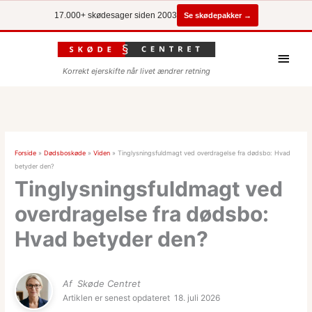
Se skødepakker →
17.000+ skødesager siden 2003
Hove
Korrekt ejerskifte når livet ændrer retning
Forside
»
Dødsboskøde
»
Viden
»
Tinglysningsfuldmagt ved overdragelse fra dødsbo: Hvad
betyder den?
Tinglysningsfuldmagt ved
overdragelse fra dødsbo:
Hvad betyder den?
Af
Skøde Centret
Artiklen er senest opdateret
18. juli 2026