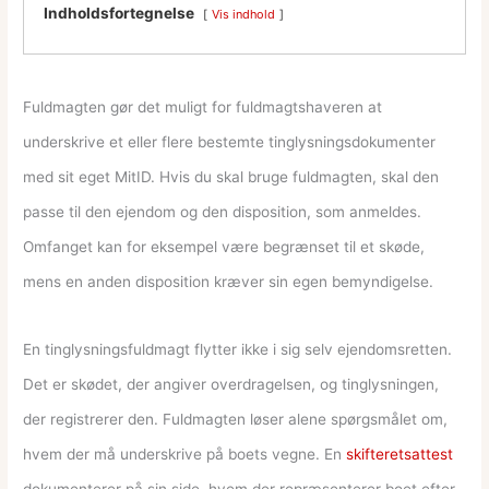
Indholdsfortegnelse
Vis indhold
Fuldmagten gør det muligt for fuldmagtshaveren at
underskrive et eller flere bestemte tinglysningsdokumenter
med sit eget MitID. Hvis du skal bruge fuldmagten, skal den
passe til den ejendom og den disposition, som anmeldes.
Omfanget kan for eksempel være begrænset til et skøde,
mens en anden disposition kræver sin egen bemyndigelse.
En tinglysningsfuldmagt flytter ikke i sig selv ejendomsretten.
Det er skødet, der angiver overdragelsen, og tinglysningen,
der registrerer den. Fuldmagten løser alene spørgsmålet om,
hvem der må underskrive på boets vegne. En
skifteretsattest
dokumenterer på sin side, hvem der repræsenterer boet efter