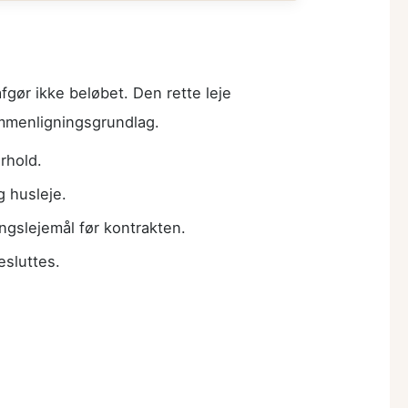
afgør ikke beløbet. Den rette leje
mmenligningsgrundlag.
rhold.
g husleje.
gslejemål før kontrakten.
esluttes.