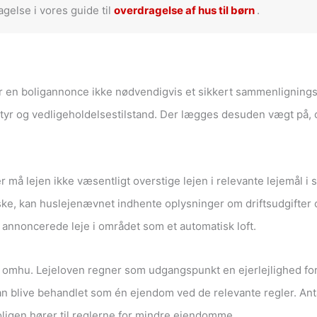
gelse i vores guide til
overdragelse af hus til børn
.
 er en boligannonce ikke nødvendigvis et sikkert sammenligning
dstyr og vedligeholdelsestilstand. Der lægges desuden vægt på, 
å lejen ikke væsentligt overstige lejen i relevante lejemål i
ske, kan huslejenævnet indhente oplysninger om driftsudgifter
annoncerede leje i området som et automatisk loft.
a omhu. Lejeloven regner som udgangspunkt en ejerlejlighed for
blive behandlet som én ejendom ved de relevante regler. Antal
boligen hører til reglerne for mindre ejendomme.