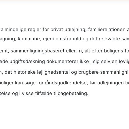
lmindelige regler for privat udlejning; familierelationen 
agning, kommune, ejendomsforhold og det relevante sa
, sammenligningsbaseret eller fri, alt efter boligens fo
de udgiftsdækning dokumenterer ikke i sig selv en lovli
det historiske lejlighedsantal og brugbare sammenlignin
boliger kan søge forhåndsgodkendelse, før udlejningen b
telse og i visse tilfælde tilbagebetaling.