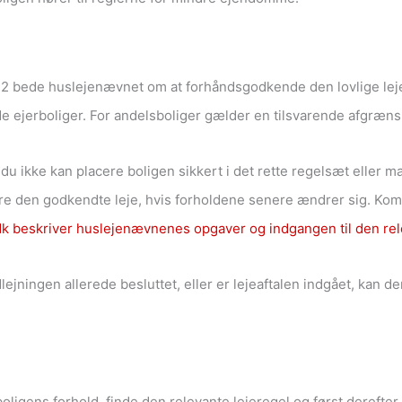
 132 bede huslejenævnet om at forhåndsgodkende den lovlige leje
de ejerboliger. For andelsboliger gælder en tilsvarende afgræns
du ikke kan placere boligen sikkert i det rette regelsæt eller
 den godkendte leje, hvis forholdene senere ændrer sig. Komm
dk beskriver huslejenævnenes opgaver og indgangen til den r
lejningen allerede besluttet, eller er lejeaftalen indgået, kan
igens forhold, finde den relevante lejeregel og først derefter 