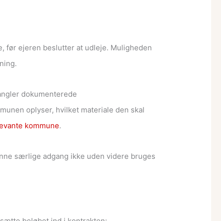
, før ejeren beslutter at udleje. Muligheden
ning.
 mangler dokumenterede
unen oplyser, hvilket materiale den skal
elevante kommune
.
 denne særlige adgang ikke uden videre bruges
sætte beløbet ind i kontrakten: