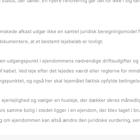
atus, der tæller. En nyere renovering gør derfor ikke i sig selv 
ønskede afkast udgør ikke en samlet juridisk beregningsmodel f
dokumentere, at et bestemt lejebeløb er lovligt.
n udgangspunkt i ejendommens nødvendige driftsudgifter og et 
f købet. Ved leje efter det lejedes værdi eller reglerne for m
ngspunktet, og også her skal lejemålet faktisk opfylde betingelser
e ejerlejlighed og vælger en husleje, der dækker deres månedlig
Hvis samme bolig i stedet ligger i en ejendom, der blev taget i b
om ejendommen kan altså ændre den juridiske vurdering, selv