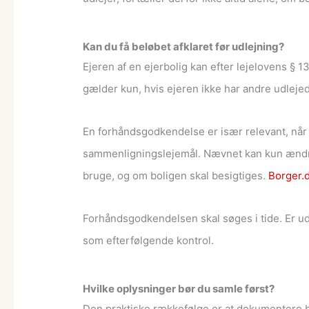
Kan du få beløbet afklaret før udlejning?
Ejeren af en ejerbolig kan efter lejelovens §
gælder kun, hvis ejeren ikke har andre udleje
En forhåndsgodkendelse er især relevant, når 
sammenligningslejemål. Nævnet kan kun ændre
bruge, og om boligen skal besigtiges.
Borger.
Forhåndsgodkendelsen skal søges i tide. Er ud
som efterfølgende kontrol.
Hvilke oplysninger bør du samle først?
Den praktiske rækkefølge er at dokumentere bol