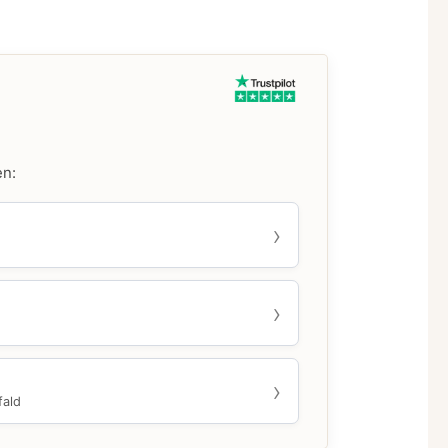
en:
fald