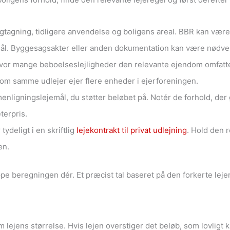
tagning, tidligere anvendelse og boligens areal. BBR kan væ
gsmål. Byggesagsakter eller anden dokumentation kan være nødve
hvor mange beboelseslejligheder den relevante ejendom omfat
, om samme udlejer ejer flere enheder i ejerforeningen.
igningslejemål, du støtter beløbet på. Notér de forhold, der 
erpris.
tydeligt i en skriftlig
lejekontrakt til privat udlejning
. Hold den r
en.
pe beregningen dér. Et præcist tal baseret på den forkerte lejer
m lejens størrelse. Hvis lejen overstiger det beløb, som lovligt