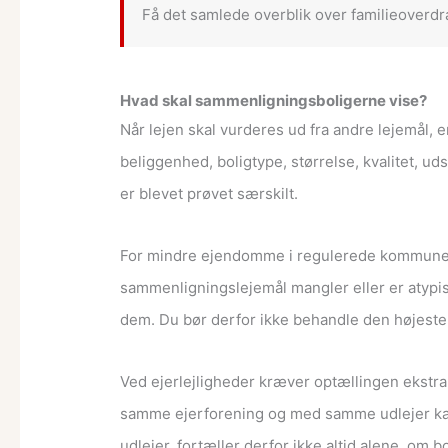
Få det samlede overblik over familieoverdra
Hvad skal sammenligningsboligerne vise?
Når lejen skal vurderes ud fra andre lejemål,
beliggenhed, boligtype, størrelse, kvalitet, u
er blevet prøvet særskilt.
For mindre ejendomme i regulerede kommuner m
sammenligningslejemål mangler eller er atypi
dem. Du bør derfor ikke behandle den højeste 
Ved ejerlejligheder kræver optællingen ekstr
samme ejerforening og med samme udlejer kan 
udlejer, fortæller derfor ikke altid alene, om 