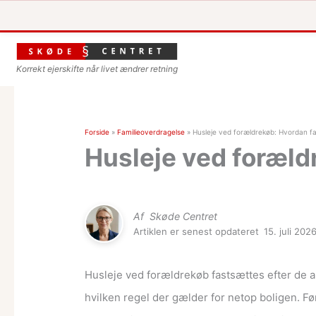
Korrekt ejerskifte når livet ændrer retning
Forside
»
Familieoverdragelse
»
Husleje ved forældrekøb: Hvordan f
Husleje ved foræld
Af
Skøde Centret
Artiklen er senest opdateret
15. juli 202
Husleje ved forældrekøb fastsættes efter de al
hvilken regel der gælder for netop boligen. F