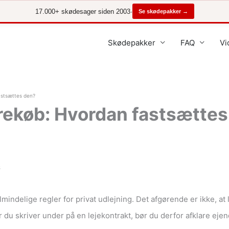
17.000+ skødesager siden 2003
·
Se skødepakker →
Skødepakker
FAQ
Vi
astsættes den?
rekøb: Hvordan fastsætte
6
mindelige regler for privat udlejning. Det afgørende er ikke, at
ør du skriver under på en lejekontrakt, bør du derfor afklare e