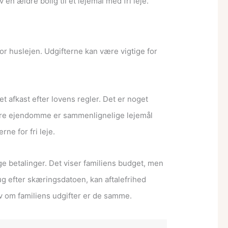
en ældre bolig til et lejemål med fri leje.
or huslejen. Udgifterne kan være vigtige for
afkast efter lovens regler. Det er noget
indre ejendomme er sammenlignelige lejemål
ne for fri leje.
e betalinger. Det viser familiens budget, men
rug efter skæringsdatoen, kan aftalefrihed
 om familiens udgifter er de samme.