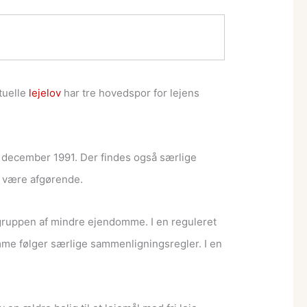
tuelle
lejelov
har tre hovedspor for lejens
31. december 1991. Der findes også særlige
r være afgørende.
gruppen af mindre ejendomme. I en reguleret
e følger særlige sammenligningsregler. I en