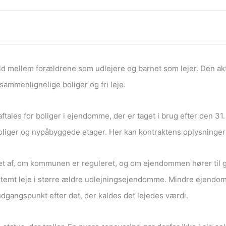
old mellem forældrene som udlejere og barnet som lejer. Den ak
sammenlignelige boliger og fri leje.
 aftales for boliger i ejendomme, der er taget i brug efter den 
agboliger og nypåbyggede etager. Her kan kontraktens oplysninge
et af, om kommunen er reguleret, og om ejendommen hører til 
mt leje i større ældre udlejningsejendomme. Mindre ejendomm
gangspunkt efter det, der kaldes det lejedes værdi.