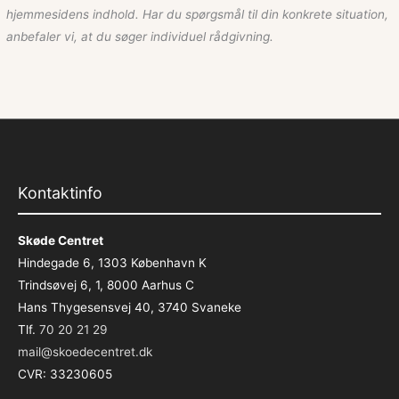
hjemmesidens indhold. Har du spørgsmål til din konkrete situation,
anbefaler vi, at du søger individuel rådgivning.
Kontaktinfo
Skøde Centret
Hindegade 6, 1303 København K
Trindsøvej 6, 1, 8000 Aarhus C
Hans Thygesensvej 40, 3740 Svaneke
Tlf.
70 20 21 29
mail@skoedecentret.dk
CVR: 33230605