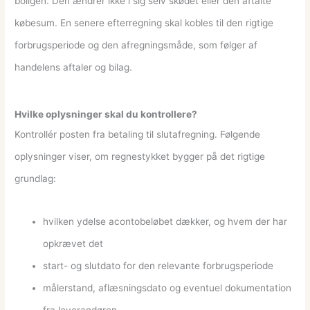
boligen. Den ændrer ikke i sig selv skødet eller den aftalte
købesum. En senere efterregning skal kobles til den rigtige
forbrugsperiode og den afregningsmåde, som følger af
handelens aftaler og bilag.
Hvilke oplysninger skal du kontrollere?
Kontrollér posten fra betaling til slutafregning. Følgende
oplysninger viser, om regnestykket bygger på det rigtige
grundlag:
hvilken ydelse acontobeløbet dækker, og hvem der har
opkrævet det
start- og slutdato for den relevante forbrugsperiode
målerstand, aflæsningsdato og eventuel dokumentation
fra leverandøren