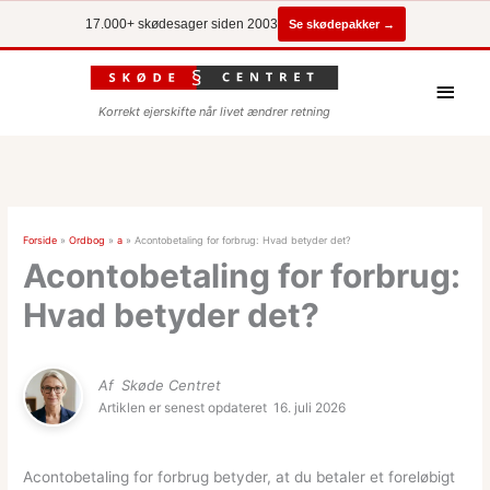
Se skødepakker →
17.000+ skødesager siden 2003
Hove
Korrekt ejerskifte når livet ændrer retning
Forside
»
Ordbog
»
a
»
Acontobetaling for forbrug: Hvad betyder det?
Acontobetaling for forbrug:
Hvad betyder det?
Af
Skøde Centret
Artiklen er senest opdateret
16. juli 2026
Acontobetaling for forbrug betyder, at du betaler et foreløbigt