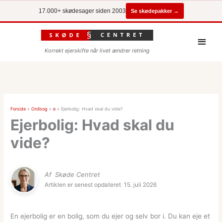
Se skødepakker →
17.000+ skødesager siden 2003
Hove
Korrekt ejerskifte når livet ændrer retning
Forside
»
Ordbog
»
e
»
Ejerbolig: Hvad skal du vide?
Ejerbolig: Hvad skal du
vide?
Af
Skøde Centret
Artiklen er senest opdateret
15. juli 2026
En ejerbolig er en bolig, som du ejer og selv bor i. Du kan eje et