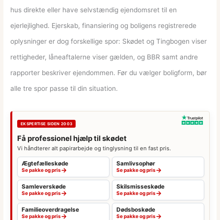
hus direkte eller have selvstændig ejendomsret til en
ejerlejlighed. Ejerskab, finansiering og boligens registrerede
oplysninger er dog forskellige spor: Skødet og Tingbogen viser
rettigheder, låneaftalerne viser gælden, og BBR samt andre
rapporter beskriver ejendommen. Før du vælger boligform, bør
alle tre spor passe til din situation.
EKSPERTISE SIDEN 2003
Få professionel hjælp til skødet
Vi håndterer alt papirarbejde og tinglysning til en fast pris.
Ægtefælleskøde
Samlivsophør
→
→
Se pakke og pris
Se pakke og pris
Samleverskøde
Skilsmisseskøde
→
→
Se pakke og pris
Se pakke og pris
Familieoverdragelse
Dødsboskøde
→
→
Se pakke og pris
Se pakke og pris