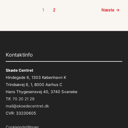
Hvad
1
2
Næste →
skal
I
afklare?
Kontaktinfo
Skøde Centret
Hindegade 6, 1303 København K
Trindsøvej 6, 1, 8000 Aarhus C
Hans Thygesensvej 40, 3740 Svaneke
Tlf.
70 20 21 29
mail@skoedecentret.dk
CVR: 33230605
Cookieindstillinger