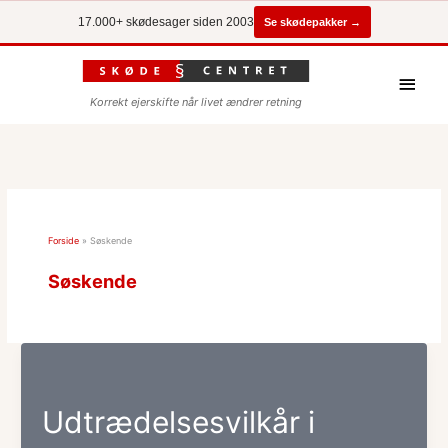
Se skødepakker →
17.000+ skødesager siden 2003
Hove
Korrekt ejerskifte når livet ændrer retning
Forside
»
Søskende
Søskende
Udtrædelsesvilkår i