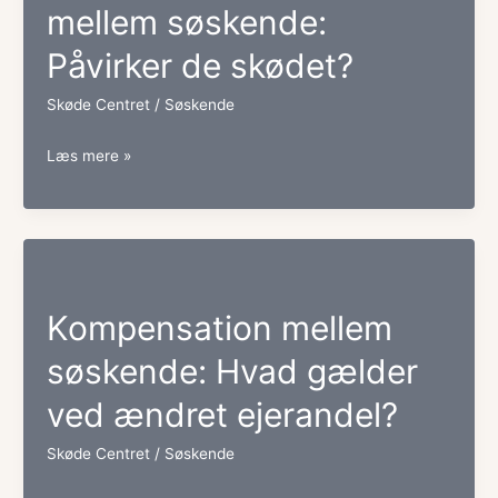
mellem søskende:
Påvirker de skødet?
Skøde Centret
/
Søskende
Vedligeholdelsesudgifter
Læs mere »
mellem
søskende:
Påvirker
de
Kompensation mellem
skødet?
søskende: Hvad gælder
ved ændret ejerandel?
Skøde Centret
/
Søskende