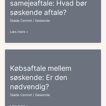
samejeaftale: Hvad bør
søskende aftale?
Skøde Centret
/
Søskende
Udtrædelsesvilkår
Læs mere »
i
samejeaftale:
Hvad
bør
Købsaftale mellem
søskende
søskende: Er den
aftale?
nødvendig?
Skøde Centret
/
Søskende
Købsaftale
Læs mere »