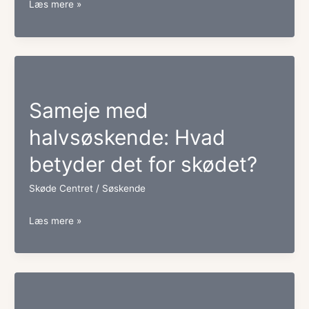
Kompensation
Læs mere »
mellem
søskende:
Hvad
gælder
Sameje med
ved
halvsøskende: Hvad
ændret
betyder det for skødet?
ejerandel?
Skøde Centret
/
Søskende
Sameje
Læs mere »
med
halvsøskende:
Hvad
betyder