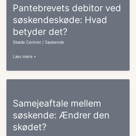
Pantebrevets debitor ved
det
søskendeskøde: Hvad
for
betyder det?
skødet?
Skøde Centret
/
Søskende
Pantebrevets
Læs mere »
debitor
ved
søskendeskøde:
Hvad
Samejeaftale mellem
betyder
søskende: Ændrer den
det?
skødet?