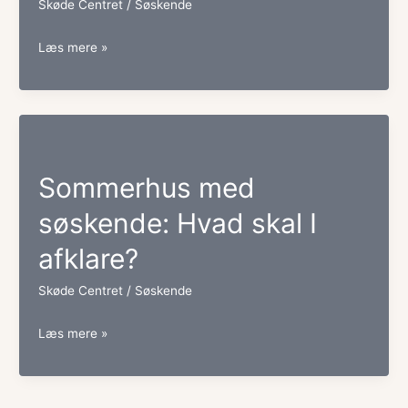
Skøde Centret
/
Søskende
Samejeaftale
Læs mere »
mellem
søskende:
Ændrer
den
Sommerhus med
skødet?
søskende: Hvad skal I
afklare?
Skøde Centret
/
Søskende
Sommerhus
Læs mere »
med
søskende: