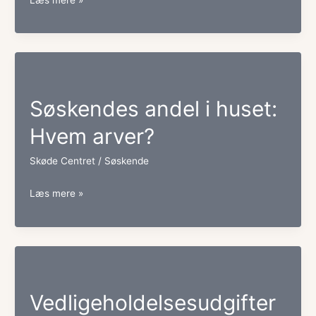
mellem
søskende:
Er
den
Søskendes andel i huset:
nødvendig?
Hvem arver?
Skøde Centret
/
Søskende
Søskendes
Læs mere »
andel
i
huset:
Hvem
Vedligeholdelsesudgifter
arver?