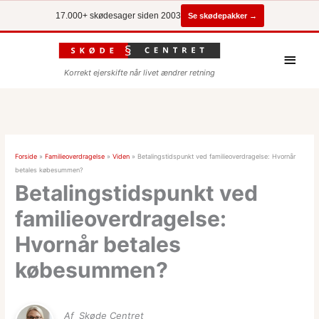
Se skødepakker →
17.000+ skødesager siden 2003
Hove
Korrekt ejerskifte når livet ændrer retning
Forside
»
Familieoverdragelse
»
Viden
»
Betalingstidspunkt ved familieoverdragelse: Hvornår
betales købesummen?
Betalingstidspunkt ved
familieoverdragelse:
Hvornår betales
købesummen?
Af
Skøde Centret