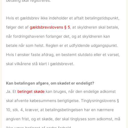
betaling skal registreres.
Hvis et gældsbrev ikke indeholder et aftalt betalingstidspunkt,
følger det af
gældsbrevslovens § 5
, at skyldneren skal betale,
når fordringshaveren forlanger det, og at skyldneren kan
betale når som helst. Reglen er et udfyldende udgangspunkt.
Hvis I ønsker faste afdrag, en bestemt slutdato eller et varsel,
skal vilkårene stå klart i gældsbrevet.
Kan betalingen afgøre, om skødet er endeligt?
Ja. Et
betinget skøde
kan bruges, når den endelige adkomst
skal afvente købesummens berigtigelse. Tinglysningslovens §
10, stk. 4, kræver, at betalingsbetingelsen har en nærmere
angiven frist, og et skøde, der skal tinglyses som adkomst, må
ikke være betinget af andre forhold.