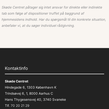
Skøde Centret påtager sig intet ansvar for direkte eller indirekte
tab som følge af dispositioner truffet på baggrund af
hjemmesidens indhold. Har du spørgsmål til din konkrete situation,
anbefaler vi, at du søger individuel rådgivning.
Kontaktinfo
Skøde Centret
Hindegade 6, 1303 København K
Trindsøvej 6, 1, 8000 Aarhus C
Hans Thygesensvej 40, 3740 Svaneke
Tlf.
70 20 21 29