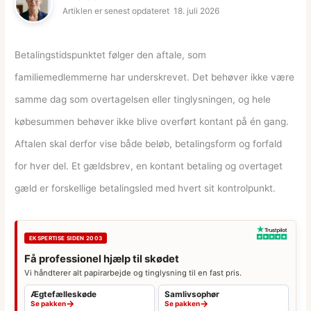
Artiklen er senest opdateret
18. juli 2026
Betalingstidspunktet følger den aftale, som
familiemedlemmerne har underskrevet. Det behøver ikke være
samme dag som overtagelsen eller tinglysningen, og hele
købesummen behøver ikke blive overført kontant på én gang.
Aftalen skal derfor vise både beløb, betalingsform og forfald
for hver del. Et gældsbrev, en kontant betaling og overtaget
gæld er forskellige betalingsled med hvert sit kontrolpunkt.
EKSPERTISE SIDEN 2003
Få professionel hjælp til skødet
Vi håndterer alt papirarbejde og tinglysning til en fast pris.
Ægtefælleskøde
Samlivsophør
→
→
Se pakken
Se pakken