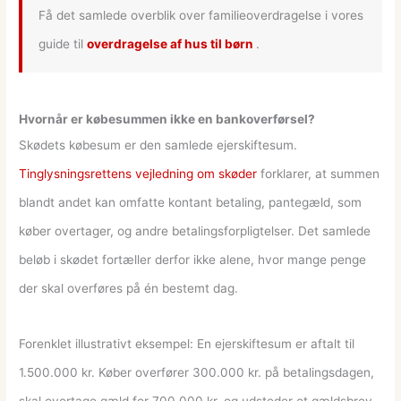
Få det samlede overblik over familieoverdragelse i vores
guide til
overdragelse af hus til børn
.
Hvornår er købesummen ikke en bankoverførsel?
Skødets købesum er den samlede ejerskiftesum.
Tinglysningsrettens vejledning om skøder
forklarer, at summen
blandt andet kan omfatte kontant betaling, pantegæld, som
køber overtager, og andre betalingsforpligtelser. Det samlede
beløb i skødet fortæller derfor ikke alene, hvor mange penge
der skal overføres på én bestemt dag.
Forenklet illustrativt eksempel: En ejerskiftesum er aftalt til
1.500.000 kr. Køber overfører 300.000 kr. på betalingsdagen,
skal overtage gæld for 700.000 kr. og udsteder et gældsbrev