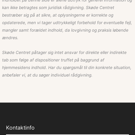
kan ikke betragtes som juridisk rådgivning. Skøde Centret
bestræber sig på at sikre, at oplysningerne er korrekte og
opdaterede, men vi tager udtrykkeligt forbehold for eventuelle fejl,
mangler samt forældet indhold, da lovgivning og praksis løbende
ændres.
Skøde Centret påtager sig intet ansvar for direkte eller indirekte
tab som følge af dispositioner truffet på baggrund af
hjemmesidens indhold. Har du spørgsmål til din konkrete situation,
anbefaler vi, at du søger individuel rådgivning.
Kontaktinfo