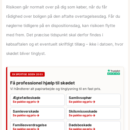
Risikoen går normalt over på dig som køber, når du får
rådighed over boligen på den aftalte overtagelsesdag. Får du
nøglerne tidligere på en dispositionsdag, kan risikoen flytte
med frem. Det præcise tidspunkt skal derfor findes i
købsaftalen og et eventuelt skriftligt tillæg – ikke i datoen, hvor
skødet bliver tinglyst.
EKSPERTISE SIDEN 2003
Få professionel hjælp til skødet
Vi håndterer alt papirarbejde og tinglysning til en fast pris.
Ægtefælleskøde
Samlivsophør
→
→
Se pakke og pris
Se pakke og pris
Samleverskøde
Skilsmisseskøde
→
→
Se pakke og pris
Se pakke og pris
Familieoverdragelse
Dødsboskøde
→
→
Se pakke og pris
Se pakke og pris