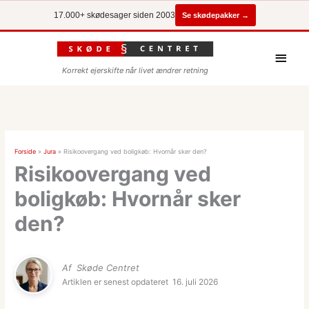
Se skødepakker →
17.000+ skødesager siden 2003
Hove
Korrekt ejerskifte når livet ændrer retning
Forside
»
Jura
»
Risikoovergang ved boligkøb: Hvornår sker den?
Risikoovergang ved
boligkøb: Hvornår sker
den?
Af
Skøde Centret
Artiklen er senest opdateret
16. juli 2026