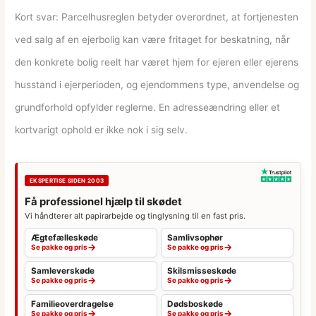
Kort svar: Parcelhusreglen betyder overordnet, at fortjenesten
ved salg af en ejerbolig kan være fritaget for beskatning, når
den konkrete bolig reelt har været hjem for ejeren eller ejerens
husstand i ejerperioden, og ejendommens type, anvendelse og
grundforhold opfylder reglerne. En adresseændring eller et
kortvarigt ophold er ikke nok i sig selv.
EKSPERTISE SIDEN 2003
Få professionel hjælp til skødet
Vi håndterer alt papirarbejde og tinglysning til en fast pris.
Ægtefælleskøde
Samlivsophør
→
→
Se pakke og pris
Se pakke og pris
Samleverskøde
Skilsmisseskøde
→
→
Se pakke og pris
Se pakke og pris
Familieoverdragelse
Dødsboskøde
→
→
Se pakke og pris
Se pakke og pris