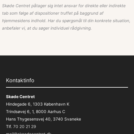
Skøde Centret påtager sig intet ansvar for direkte eller indirekte
tab som følge af dispositioner truffet på baggrund af
hjemmesidens indhold. Har du spørgsmål til din konkrete situation,
anbefaler vi, at du søger individuel rådgivning.
Kontaktinfo
Skøde Centret
Hindegade 6, 1303 København K
Trindsøvej 6, 1, 8000 Aarhus C
Hans Thygesensvej 40, 3740 Svaneke
Tlf.
70 20 21 29
mail@skoedecentret.dk