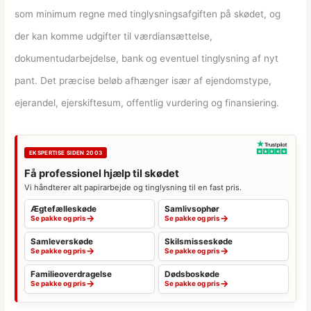
som minimum regne med tinglysningsafgiften på skødet, og
der kan komme udgifter til værdiansættelse,
dokumentudarbejdelse, bank og eventuel tinglysning af nyt
pant. Det præcise beløb afhænger især af ejendomstype,
ejerandel, ejerskiftesum, offentlig vurdering og finansiering.
EKSPERTISE SIDEN 2003
Få professionel hjælp til skødet
Vi håndterer alt papirarbejde og tinglysning til en fast pris.
Ægtefælleskøde
Samlivsophør
→
→
Se pakke og pris
Se pakke og pris
Samleverskøde
Skilsmisseskøde
→
→
Se pakke og pris
Se pakke og pris
Familieoverdragelse
Dødsboskøde
→
→
Se pakke og pris
Se pakke og pris