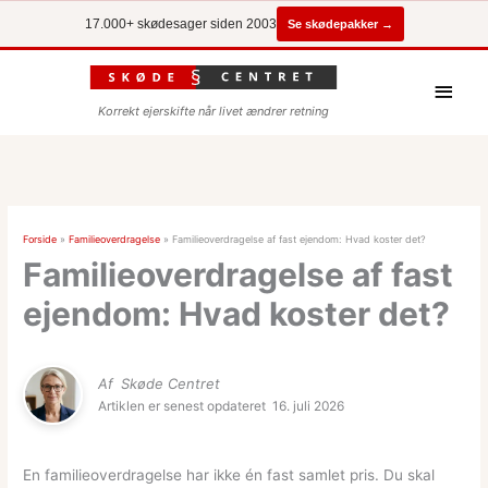
Se skødepakker →
17.000+ skødesager siden 2003
Hove
Korrekt ejerskifte når livet ændrer retning
Forside
»
Familieoverdragelse
»
Familieoverdragelse af fast ejendom: Hvad koster det?
Familieoverdragelse af fast
ejendom: Hvad koster det?
Af
Skøde Centret
Artiklen er senest opdateret
16. juli 2026
En familieoverdragelse har ikke én fast samlet pris. Du skal