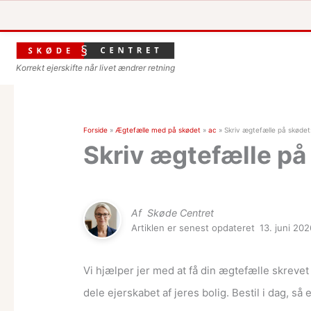
Korrekt ejerskifte når livet ændrer retning
Forside
»
Ægtefælle med på skødet
»
ac
»
Skriv ægtefælle på skødet
Skriv ægtefælle på
Af
Skøde Centret
Artiklen er senest opdateret
13. juni 20
Vi hjælper jer med at få din ægtefælle skrevet 
dele ejerskabet af jeres bolig. Bestil i dag, s