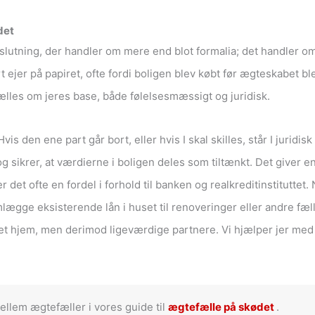
det
lutning, der handler om mere end blot formalia; det handler om t
 ejer på papiret, ofte fordi boligen blev købt før ægteskabet bl
 fælles om jeres base, både følelsesmæssigt og juridisk.
vis den ene part går bort, eller hvis I skal skilles, står I juridi
g sikrer, at værdierne i boligen deles som tiltænkt. Det giver en 
det ofte en fordel i forhold til banken og realkreditinstituttet. 
omlægge eksisterende lån i huset til renoveringer eller andre f
et hjem, men derimod ligeværdige partnere. Vi hjælper jer med at
ellem ægtefæller i vores guide til
ægtefælle på skødet
.