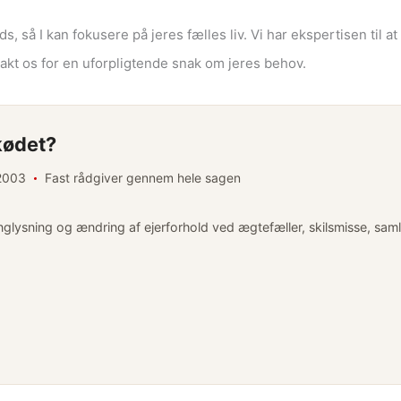
s, så I kan fokusere på jeres fælles liv. Vi har ekspertisen til a
ntakt os for en uforpligtende snak om jeres behov.
kødet?
 2003
Fast rådgiver gennem hele sagen
nglysning og ændring af ejerforhold ved ægtefæller, skilsmisse, sam