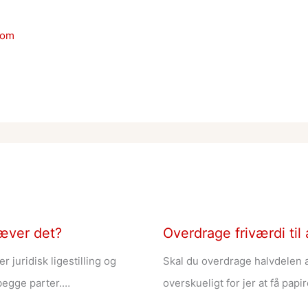
dom
æver det?
Overdrage friværdi til
 juridisk ligestilling og
Skal du overdrage halvdelen a
 begge parter.…
overskueligt for jer at få pap