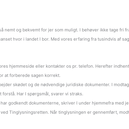
så nemt og bekvemt for jer som muligt. I behøver ikke tage fri f
anset hvor i landet I bor. Med vores erfaring fra tusindvis af sag
vores hjemmeside eller kontakter os pr. telefon. Herefter indhe
for at forberede sagen korrekt.
ejder skødet og de nødvendige juridiske dokumenter. I modtage
at forstå. Har I spørgsmål, svarer vi straks.
 har godkendt dokumenterne, skriver I under hjemmefra med jere
ng ved Tinglysningsretten. Når tinglysningen er gennemført, modt