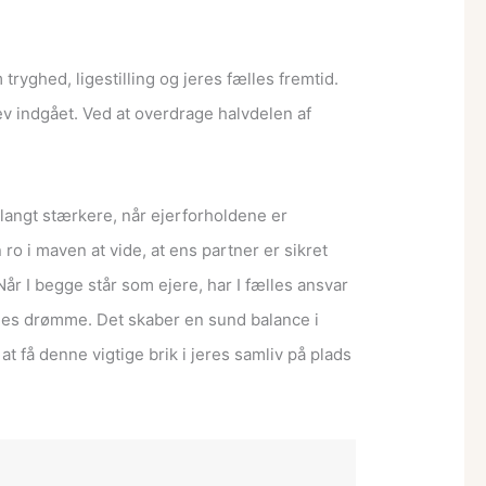
ryghed, ligestilling og jeres fælles fremtid.
ev indgået. Ved at overdrage halvdelen af
sk langt stærkere, når ejerforholdene er
ro i maven at vide, at ens partner er sikret
Når I begge står som ejere, har I fælles ansvar
ælles drømme. Det skaber en sund balance i
 få denne vigtige brik i jeres samliv på plads