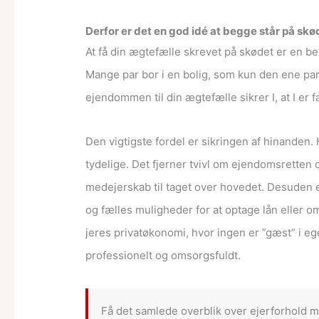
Derfor er det en god idé at begge står på skø
At få din ægtefælle skrevet på skødet er en bes
Mange par bor i en bolig, som kun den ene part
ejendommen til din ægtefælle sikrer I, at I er
Den vigtigste fordel er sikringen af hinanden. H
tydelige. Det fjerner tvivl om ejendomsretten o
medejerskab til taget over hovedet. Desuden er 
og fælles muligheder for at optage lån eller 
jeres privatøkonomi, hvor ingen er ”gæst” i eg
professionelt og omsorgsfuldt.
Få det samlede overblik over ejerforhold m