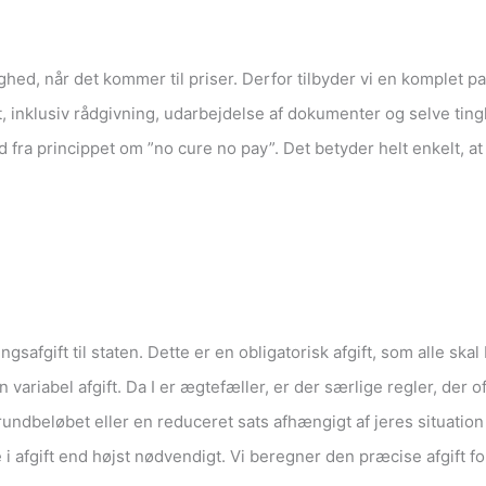
ed, når det kommer til priser. Derfor tilbyder vi en komplet pak
t, inklusiv rådgivning, udarbejdelse af dokumenter og selve ting
d fra princippet om ”no cure no pay”. Det betyder helt enkelt, at
safgift til staten. Dette er en obligatorisk afgift, som alle ska
n variabel afgift. Da I er ægtefæller, er der særlige regler, der 
rundbeløbet eller en reduceret sats afhængigt af jeres situatio
 i afgift end højst nødvendigt. Vi beregner den præcise afgift for 