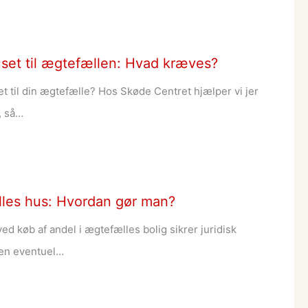
set til ægtefællen: Hvad kræves?
et til din ægtefælle? Hos Skøde Centret hjælper vi jer
, så…
lles hus: Hvordan gør man?
ved køb af andel i ægtefælles bolig sikrer juridisk
d en eventuel…