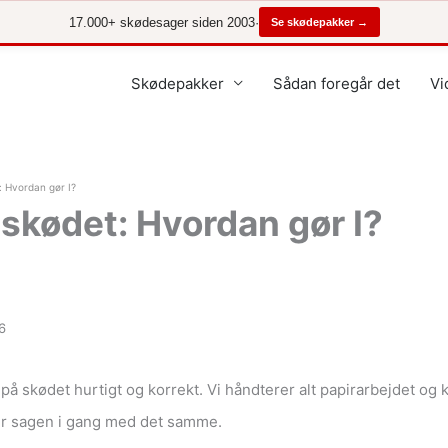
17.000+ skødesager siden 2003
·
Se skødepakker →
Skødepakker
Sådan foregår det
Vi
: Hvordan gør I?
 skødet: Hvordan gør I?
26
på skødet hurtigt og korrekt. Vi håndterer alt papirarbejdet og 
å er sagen i gang med det samme.