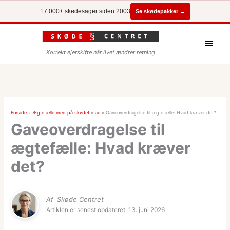
Se skødepakker →
17.000+ skødesager siden 2003
Hove
Korrekt ejerskifte når livet ændrer retning
Forside
»
Ægtefælle med på skødet
»
ac
»
Gaveoverdragelse til ægtefælle: Hvad kræver det?
Gaveoverdragelse til
ægtefælle: Hvad kræver
det?
Af
Skøde Centret
Artiklen er senest opdateret
13. juni 2026