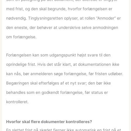
med frist, og den skal begrunde, hvorfor forlængelsen er
nødvendig. Tinglysningsretten oplyser, at rollen “Anmoder” er
den eneste, der behøver at underskrive selve anmodningen
om forlængelse.
Forlængelsen kan som udgangspunkt højst svare til den
oprindelige frist. Hvis det står klart, at dokumentationen ikke
kan nås, bør anmelderen søge forlængelse, før fristen udløber.
Begæringen skal efterfølges af et nyt svar; den bør ikke
behandles som en godkendt forlængelse, før status er
kontrolleret.
Hvorfor skal flere dokumenter kontrolleres?
En slettet frist på skødet fjerner ikke automatisk en frist på et