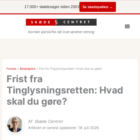
Se skødepakker →
17.000+ skødesager siden 2003
Hove
Korrekt ejerskifte når livet ændrer retning
Forside
»
Berigtigelse
»
Frist fra Tinglysningsretten: Hvad skal du gøre?
Frist fra
Tinglysningsretten: Hvad
skal du gøre?
Af
Skøde Centret
Artiklen er senest opdateret
18. juli 2026