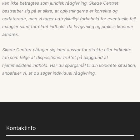
kan ikke betragtes som juridisk rådgivning. Skøde Centret
bestræber sig på at sikre, at oplysningerne er korrekte og
opdaterede, men vi tager udtrykkeligt forbehold for eventuelle fejl,
mangler samt forældet indhold, da lovgivning og praksis løbende
ændres.
Skøde Centret påtager sig intet ansvar for direkte eller indirekte
tab som følge af dispositioner truffet på baggrund af
hjemmesidens indhold. Har du spørgsmål til din konkrete situation,
anbefaler vi, at du søger individuel rådgivning.
Kontaktinfo