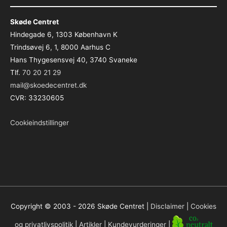
Skøde Centret
Hindegade 6, 1303 København K
Trindsøvej 6, 1, 8000 Aarhus C
Hans Thygesensvej 40, 3740 Svaneke
Tlf.
70 20 21 29
mail@skoedecentret.dk
CVR: 33230605
Cookieindstillinger
Copyright © 2003 - 2026
Skøde Centret
|
Disclaimer
|
Cookies
og privatlivspolitik
|
Artikler
|
Kundevurderinger
|