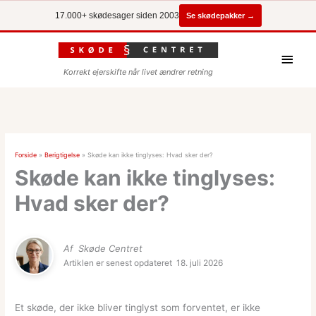
Se skødepakker →
17.000+ skødesager siden 2003
Hove
Korrekt ejerskifte når livet ændrer retning
Forside
»
Berigtigelse
»
Skøde kan ikke tinglyses: Hvad sker der?
Skøde kan ikke tinglyses:
Hvad sker der?
Af
Skøde Centret
Artiklen er senest opdateret
18. juli 2026
Et skøde, der ikke bliver tinglyst som forventet, er ikke