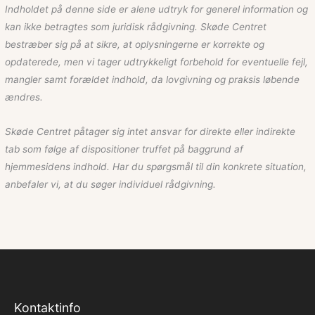
Indholdet på denne side er alene udtryk for generel information og
kan ikke betragtes som juridisk rådgivning. Skøde Centret
bestræber sig på at sikre, at oplysningerne er korrekte og
opdaterede, men vi tager udtrykkeligt forbehold for eventuelle fejl,
mangler samt forældet indhold, da lovgivning og praksis løbende
ændres.
Skøde Centret påtager sig intet ansvar for direkte eller indirekte
tab som følge af dispositioner truffet på baggrund af
hjemmesidens indhold. Har du spørgsmål til din konkrete situation,
anbefaler vi, at du søger individuel rådgivning.
Kontaktinfo