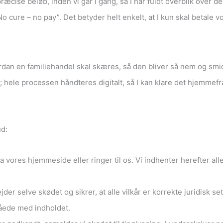
præcise beløb, inden vi går i gang, så I har fuldt overblik ove
No cure – no pay”. Det betyder helt enkelt, at I kun skal betale
dan en familiehandel skal skæres, så den bliver så nem og smidig
; hele processen håndteres digitalt, så I kan klare det hjemmefr
ud:
via vores hjemmeside eller ringer til os. Vi indhenter herefter
der selve skødet og sikrer, at alle vilkår er korrekte juridisk s
tåede med indholdet.