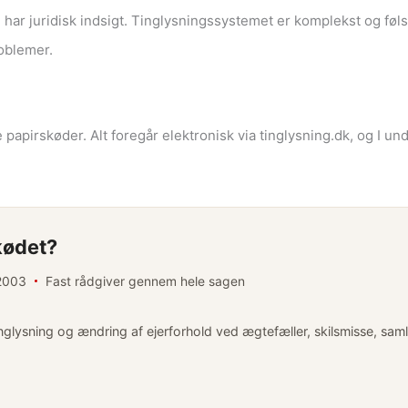
e har juridisk indsigt. Tinglysningssystemet er komplekst og føls
roblemer.
 papirskøder. Alt foregår elektronisk via tinglysning.dk, og I u
kødet?
 2003
Fast rådgiver gennem hele sagen
nglysning og ændring af ejerforhold ved ægtefæller, skilsmisse, sam