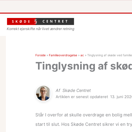
Korrekt ejerskifte når livet ændrer retning
Forside
»
Familieoverdragelse
»
ac
»
Tinglysning af skøde ved famili
Tinglysning af skø
Af
Skøde Centret
Artiklen er senest opdateret
13. juni 20
Står I overfor at skulle overdrage en bolig mel
start til slut. Hos Skøde Centret sikrer vi en t