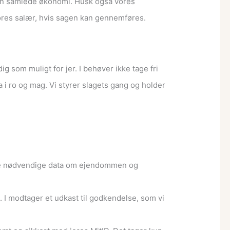
r den samlede økonomi. Husk også vores
 vores salær, hvis sagen kan gennemføres.
 som muligt for jer. I behøver ikke tage fri
a i ro og mag. Vi styrer slagets gang og holder
 alle nødvendige data om ejendommen og
et. I modtager et udkast til godkendelse, som vi