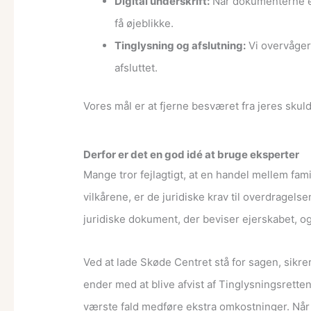
Digital underskrift:
Når dokumenterne er 
få øjeblikke.
Tinglysning og afslutning:
Vi overvåger
afsluttet.
Vores mål er at fjerne besværet fra jeres skuldre
Derfor er det en god idé at bruge eksperter
Mange tror fejlagtigt, at en handel mellem fa
vilkårene, er de juridiske krav til overdragel
juridiske dokument, der beviser ejerskabet, og
Ved at lade Skøde Centret stå for sagen, sikre
ender med at blive afvist af Tinglysningsrette
værste fald medføre ekstra omkostninger. Når v