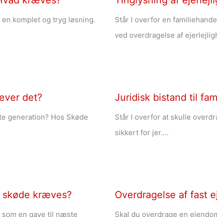
 Hvad kræves?
Tinglysning af ejerlej
g en komplet og tryg løsning.
Står I overfor en familiehande
ved overdragelse af ejerlejlig
ræver det?
Juridisk bistand til f
ste generation? Hos Skøde
Står I overfor at skulle overd
sikkert for jer.…
t skøde kræves?
Overdragelse af fast e
s som en gave til næste
Skal du overdrage en ejendom 