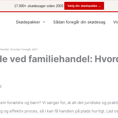
17.000+ skødesager siden 2003
Vælg din skødepakke →
Skødepakker
Sådan foregår din skødesag
Vi
ehandel: Hvordan foregår det?
de ved familiehandel: Hvor
26
lem forældre og børn? Vi sørger for, at alt det juridiske og prakt
ryg og effektiv proces, så I kan få handlen på plads hurtigt. Lad o