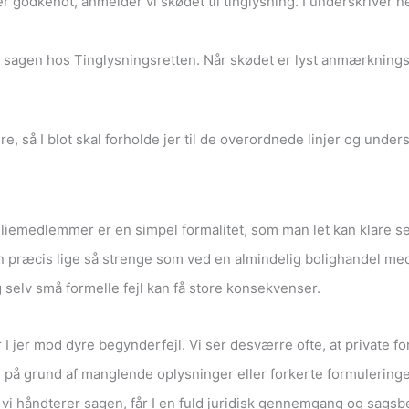
godkendt, anmelder vi skødet til tinglysning. I underskriver n
 sagen hos Tinglysningsretten. Når skødet er lyst anmærkningsf
, så I blot skal forholde jer til de overordnede linjer og underskri
miliemedlemmer er en simpel formalitet, som man let kan klare 
sen præcis lige så strenge som ved en almindelig bolighandel m
 selv små formelle fejl kan få store konsekvenser.
r I jer mod dyre begynderfejl. Vi ser desværre ofte, at private f
n på grund af manglende oplysninger eller forkerte formuleringe
i håndterer sagen, får I en fuld juridisk gennemgang og sagsbehan