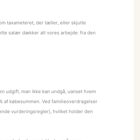
 taxameteret, der tæller, eller skjulte
tte salær dækker alt vores arbejde: fra den
r en udgift, man ikke kan undgå, uanset hvem
 0,6% af købesummen. Ved familieoverdragelser
ende vurderingsregler), hvilket holder den