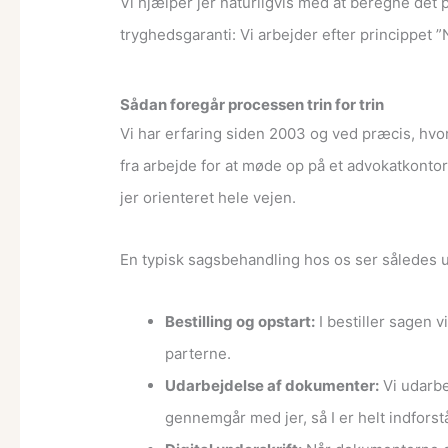
Vi hjælper jer naturligvis med at beregne det 
tryghedsgaranti: Vi arbejder efter princippet ”
Sådan foregår processen trin for trin
Vi har erfaring siden 2003 og ved præcis, hvor
fra arbejde for at møde op på et advokatkontor
jer orienteret hele vejen.
En typisk sagsbehandling hos os ser således 
Bestilling og opstart:
I bestiller sagen 
parterne.
Udarbejdelse af dokumenter:
Vi udarbej
gennemgår med jer, så I er helt indfors