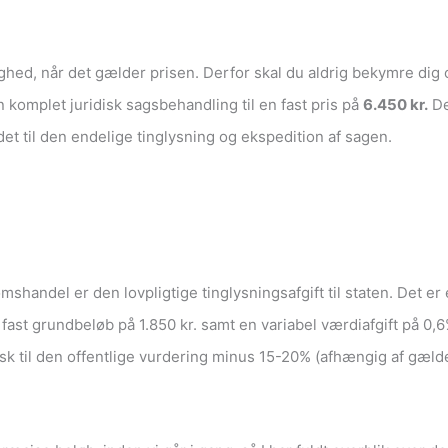
hed, når det gælder prisen. Derfor skal du aldrig bekymre dig om
n komplet juridisk sagsbehandling til en fast pris på
6.450 kr.
De
t til den endelige tinglysning og ekspedition af sagen.
shandel er den lovpligtige tinglysningsafgift til staten. Det e
 et fast grundbeløb på 1.850 kr. samt en variabel værdiafgift på
sk til den offentlige vurdering minus 15-20% (afhængig af gæld