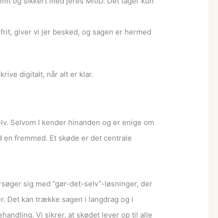
emt og sikkert med jeres MitID. Det tager kun
rit, giver vi jer besked, og sagen er hermed
ve digitalt, når alt er klar.
selv. Selvom I kender hinanden og er enige om
ed en fremmed. Et skøde er det centrale
orsøger sig med ”gør-det-selv”-løsninger, der
r. Det kan trække sagen i langdrag og i
dling. Vi sikrer, at skødet lever op til alle