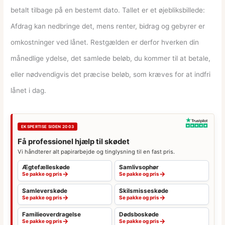
betalt tilbage på en bestemt dato. Tallet er et øjebliksbillede:
Afdrag kan nedbringe det, mens renter, bidrag og gebyrer er
omkostninger ved lånet. Restgælden er derfor hverken din
månedlige ydelse, det samlede beløb, du kommer til at betale,
eller nødvendigvis det præcise beløb, som kræves for at indfri
lånet i dag.
EKSPERTISE SIDEN 2003
Få professionel hjælp til skødet
Vi håndterer alt papirarbejde og tinglysning til en fast pris.
Ægtefælleskøde
Samlivsophør
→
→
Se pakke og pris
Se pakke og pris
Samleverskøde
Skilsmisseskøde
→
→
Se pakke og pris
Se pakke og pris
Familieoverdragelse
Dødsboskøde
→
→
Se pakke og pris
Se pakke og pris