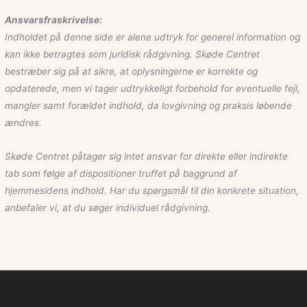
Ansvarsfraskrivelse:
Indholdet på denne side er alene udtryk for generel information og
kan ikke betragtes som juridisk rådgivning. Skøde Centret
bestræber sig på at sikre, at oplysningerne er korrekte og
opdaterede, men vi tager udtrykkeligt forbehold for eventuelle fejl,
mangler samt forældet indhold, da lovgivning og praksis løbende
ændres.
Skøde Centret påtager sig intet ansvar for direkte eller indirekte
tab som følge af dispositioner truffet på baggrund af
hjemmesidens indhold. Har du spørgsmål til din konkrete situation,
anbefaler vi, at du søger individuel rådgivning.