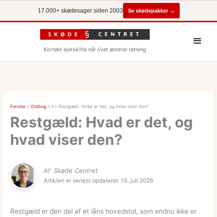
Se skødepakker →
17.000+ skødesager siden 2003
Hove
Korrekt ejerskifte når livet ændrer retning
Forside
»
Ordbog
»
r
»
Restgæld: Hvad er det, og hvad viser den?
Restgæld: Hvad er det, og
hvad viser den?
Af
Skøde Centret
Artiklen er senest opdateret
15. juli 2026
Restgæld er den del af et låns hovedstol, som endnu ikke er