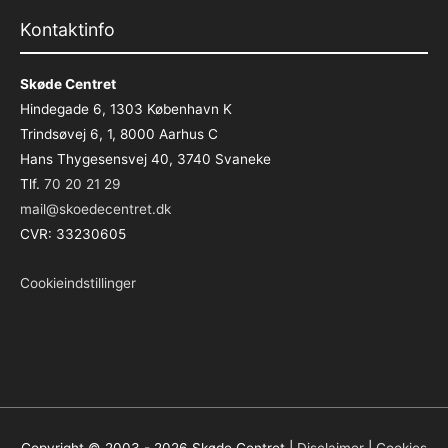
Kontaktinfo
Skøde Centret
Hindegade 6, 1303 København K
Trindsøvej 6, 1, 8000 Aarhus C
Hans Thygesensvej 40, 3740 Svaneke
Tlf.
70 20 21 29
mail@skoedecentret.dk
CVR: 33230605
Cookieindstillinger
Copyright © 2003 - 2026
Skøde Centret
|
Disclaimer
|
Cookies