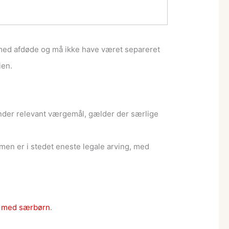
t med afdøde og må ikke have været separeret
ien.
under relevant værgemål, gælder der særlige
 men er i stedet eneste legale arving, med
o med særbørn
.