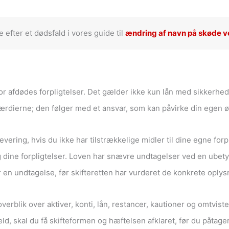
 efter et dødsfald i vores guide til
ændring af navn på skøde 
 for afdødes forpligtelser. Det gælder ikke kun lån med sikkerh
l værdierne; den følger med et ansvar, som kan påvirke din egen 
ering, hvis du ikke har tilstrækkelige midler til dine egne forp
dine forpligtelser. Loven har snævre undtagelser ved en ubetyd
r en undtagelse, før skifteretten har vurderet de konkrete oplys
verblik over aktiver, konti, lån, restancer, kautioner og omtvist
ld, skal du få skifteformen og hæftelsen afklaret, før du påtage