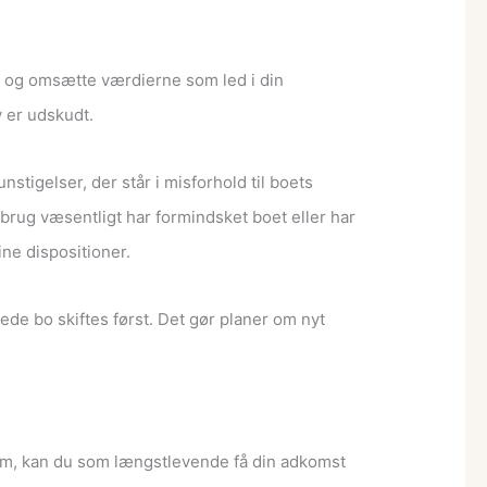
e og omsætte værdierne som led i din
v er udskudt.
tigelser, der står i misforhold til boets
rug væsentligt har formindsket boet eller har
ine dispositioner.
tede bo skiftes først. Det gør planer om nyt
ndom, kan du som længstlevende få din adkomst