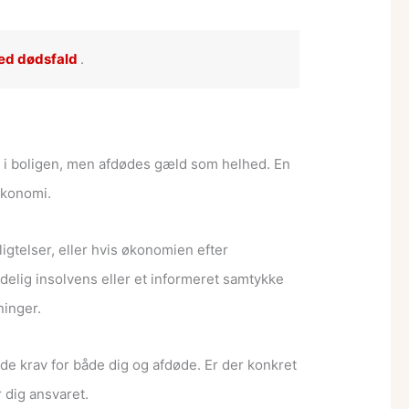
ved dødsfald
.
ed i boligen, men afdødes gæld som helhed. En
økonomi.
ligtelser, eller hvis økonomien efter
elig insolvens eller et informeret samtykke
ninger.
ede krav for både dig og afdøde. Er der konkret
r dig ansvaret.