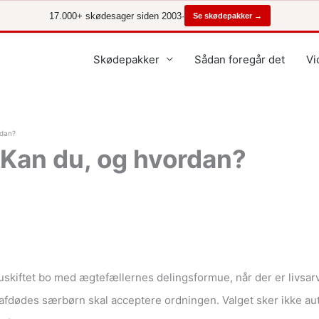
17.000+ skødesager siden 2003
·
Se skødepakker →
Skødepakker
Sådan foregår det
Vi
rdan?
: Kan du, og hvordan?
kiftet bo med ægtefællernes delingsformue, når der er livsarvi
fdødes særbørn skal acceptere ordningen. Valget sker ikke auto