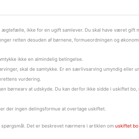
e ægtefælle, ikke for en ugift samlever. Du skal have været gif
nger retten desuden af børnene, formueordningen og økonom
samtykke ikke en almindelig betingelse.
arvinger, skal de samtykke. Er en særlivsarving umyndig eller 
terettens vurdering.
gen børnearv at udskyde. Du kan derfor ikke sidde i uskiftet bo,
er der ingen delingsformue at overtage uskiftet.
t spørgsmål. Det er beskrevet nærmere i artiklen om
uskiftet b