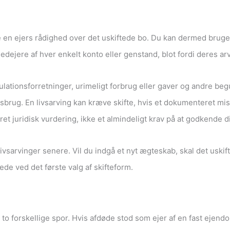
ve en ejers rådighed over det uskiftede bo. Du kan dermed brug
dejere af hver enkelt konto eller genstand, blot fordi deres ar
tionsforretninger, urimeligt forbrug eller gaver og andre beguns
rug. En livsarving kan kræve skifte, hvis et dokumenteret misb
et juridisk vurdering, ikke et almindeligt krav på at godkende d
livsarvinger senere. Vil du indgå et nyt ægteskab, skal det uskif
ede ved det første valg af skifteform.
 to forskellige spor. Hvis afdøde stod som ejer af en fast eje