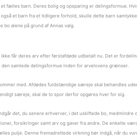
ar et fælles barn. Deres bolig og opsparing er delingsformue. H
gså et barn fra et tidligere forhold, skulle dette barn samtykk
de bo alene på grund af Annas valg.
e ikke får deres arv efter førstafdøde udbetalt nu. Det er fordel
r den samlede delingsformue inden for arvelovens grænser.
kommer med. Afdødes fuldstændige særeje skal behandles uden
ndigt særeje, skal de to spor derfor opgøres hver for sig.
går det, du senere erhverver, i det uskiftede bo, medmindre det
oner, forsikringer samt arv og gaver fra andre. De enkelte værdi
 fælles pulje. Denne fremadrettede virkning bør indgå, når du vu