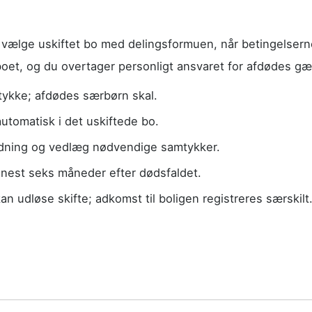
vælge uskiftet bo med delingsformuen, når betingelser
 boet, og du overtager personligt ansvaret for afdødes gæ
tykke; afdødes særbørn skal.
utomatisk i det uskiftede bo.
dning og vedlæg nødvendige samtykker.
nest seks måneder efter dødsfaldet.
n udløse skifte; adkomst til boligen registreres særskilt