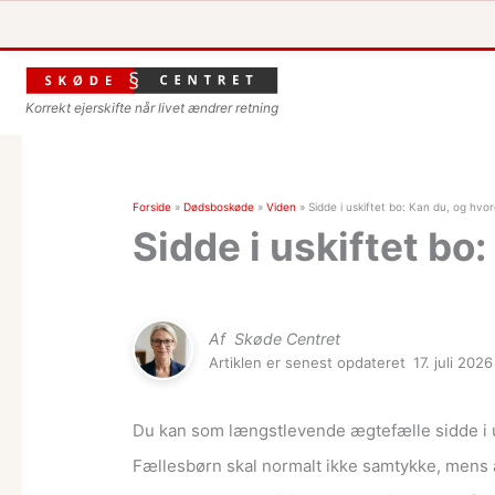
Korrekt ejerskifte når livet ændrer retning
Forside
»
Dødsboskøde
»
Viden
»
Sidde i uskiftet bo: Kan du, og hvo
Sidde i uskiftet bo
Af
Skøde Centret
Artiklen er senest opdateret
17. juli 2026
Du kan som længstlevende ægtefælle sidde i us
Fællesbørn skal normalt ikke samtykke, mens a