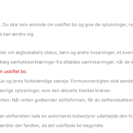
. Du skal selv anmode om uskiftet bo og give de oplysninger, re
de kan ændre sig.
er om ægteskabets status, børn og andre livsarvinger, et even
læg samtykkeerklæringer fra afdødes særlivsarvinger, når de e
 uskiftet bo
.
e og jeres fuldstændige særeje. Formueoversigten skal sendes 
øvrige oplysninger, som den aktuelle blanket kræver.
etten. Når retten godkender skifteformen, får du skifteretsatte
an skifteretten lade en autoriseret bobestyrer udarbejde den for
ærdier der fandtes, da det uskiftede bo begyndte.