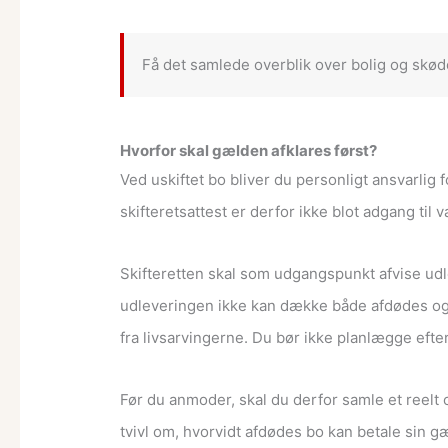
Få det samlede overblik over bolig og skøde
Hvorfor skal gælden afklares først?
Ved uskiftet bo bliver du personligt ansvarlig
skifteretsattest er derfor ikke blot adgang ti
Skifteretten skal som udgangspunkt afvise udlev
udleveringen ikke kan dække både afdødes og 
fra livsarvingerne. Du bør ikke planlægge efte
Før du anmoder, skal du derfor samle et reelt o
tvivl om, hvorvidt afdødes bo kan betale sin gæ