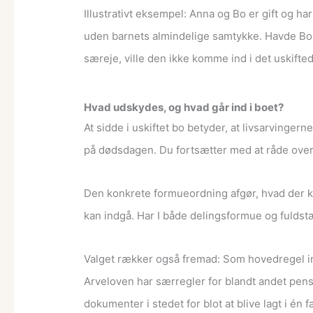
Illustrativt eksempel: Anna og Bo er gift og h
uden barnets almindelige samtykke. Havde Bo o
særeje, ville den ikke komme ind i det uskifte
Hvad udskydes, og hvad går ind i boet?
At sidde i uskiftet bo betyder, at livsarvingern
på dødsdagen. Du fortsætter med at råde ove
Den konkrete formueordning afgør, hvad der 
kan indgå. Har I både delingsformue og fuldstæ
Valget rækker også fremad: Som hovedregel ind
Arveloven har særregler for blandt andet pensi
dokumenter i stedet for blot at blive lagt i én