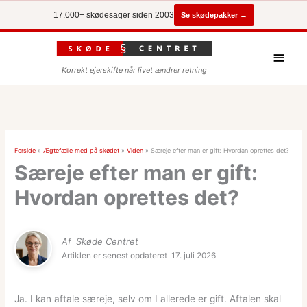
Se skødepakker →
17.000+ skødesager siden 2003
Hove
Korrekt ejerskifte når livet ændrer retning
Forside
»
Ægtefælle med på skødet
»
Viden
»
Særeje efter man er gift: Hvordan oprettes det?
Særeje efter man er gift:
Hvordan oprettes det?
Af
Skøde Centret
Artiklen er senest opdateret
17. juli 2026
Ja. I kan aftale særeje, selv om I allerede er gift. Aftalen skal