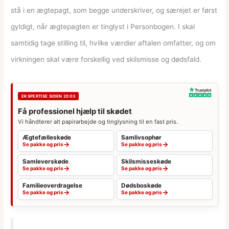
stå i en ægtepagt, som begge underskriver, og særejet er først
gyldigt, når ægtepagten er tinglyst i Personbogen. I skal
samtidig tage stilling til, hvilke værdier aftalen omfatter, og om
virkningen skal være forskellig ved skilsmisse og dødsfald.
EKSPERTISE SIDEN 2003
Få professionel hjælp til skødet
Vi håndterer alt papirarbejde og tinglysning til en fast pris.
Ægtefælleskøde
Samlivsophør
→
→
Se pakke og pris
Se pakke og pris
Samleverskøde
Skilsmisseskøde
→
→
Se pakke og pris
Se pakke og pris
Familieoverdragelse
Dødsboskøde
→
→
Se pakke og pris
Se pakke og pris