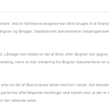
mindre. Ved en familieoverdragelse kan lånet bruges til at fina
långiver og låntager. Gældsbrevet dokumenterer betalingskrav
. Låntager kan betale en del af lånet, eller långiver kan opgive
taling, mens en klar erklæring fra långiver dokumenterer en e
 eller en del af lånet kræves betalt med kort varsel. Det betyder 
 parternes efterfølgende handlinger skal samlet vise, at der er
or den løbende saldo.