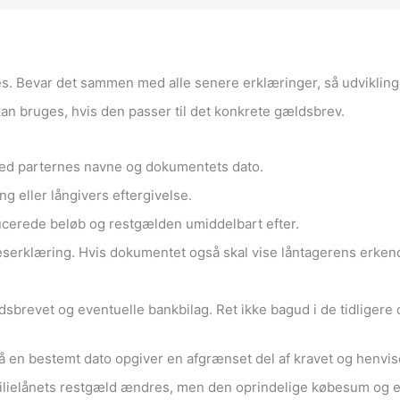
s. Bevar det sammen med alle senere erklæringer, så udviklingen
 kan bruges, hvis den passer til det konkrete gældsbrev.
med parternes navne og dokumentets dato.
g eller långivers eftergivelse.
ducerede beløb og restgælden umiddelbart efter.
eserklæring. Hvis dokumentet også skal vise låntagerens erken
revet og eventuelle bankbilag. Ret ikke bagud i de tidligere
 på en bestemt dato opgiver en afgrænset del af kravet og henvis
ilielånets restgæld ændres, men den oprindelige købesum og ej