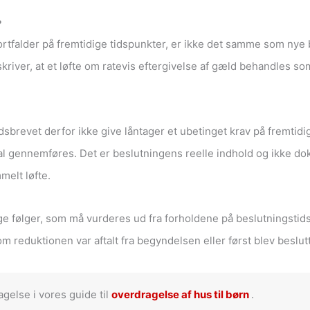
?
rtfalder på fremtidige tidspunkter, er ikke det samme som nye be
kriver, at et løfte om ratevis eftergivelse af gæld behandles so
dsbrevet derfor ikke give låntager et ubetinget krav på fremtidi
skal gennemføres. Det er beslutningens reelle indhold og ikke dok
melt løfte.
ge følger, som må vurderes ud fra forholdene på beslutningstid
 reduktionen var aftalt fra begyndelsen eller først blev beslut
gelse i vores guide til
overdragelse af hus til børn
.