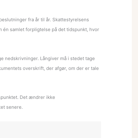
slutninger fra år til år. Skattestyrelsens
m én samlet forpligtelse på det tidspunkt, hvor
ge nedskrivninger. Långiver må i stedet tage
umentets overskrift, der afgør, om der er tale
spunktet. Det ændrer ikke
tet senere.