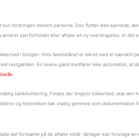
t kun fordringen mellem parterne. Den flytter ikke ejerskab, æn
g ændrer ejerforholdet eller aftaler en ny overdragelse, er det
sikkerhed i boligen. Hvis familielånet er sikret med et særskilt p
 restgælden. En lavere gæld medfører ikke automatisk, at det
ilielån
.
ndelig saldokvittering. Findes der tinglyst sikkerhed, skal den 
ldsbrev og historikken bør stadig gemmes som dokumentation fo
de det fortsætte på de aftalte vilkår, låntager kan foretage en r