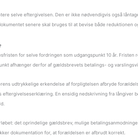
tere selve eftergivelsen. Den er ikke nødvendigvis også låntag
s dokumentet senere skal bruges til at bevise både reduktionen o
?
sfristen for selve fordringen som udgangspunkt 10 år. Fristen re
unkt afhænger derfor af gældsbrevets betalings- og varslingsvi
rens udtrykkelige erkendelse af forpligtelsen afbryde forælde
 eftergivelseserklæring. En ensidig nedskrivning fra långiver
ld.
løbet: det oprindelige gældsbrev, mulige betalingsanmodninger,
 sikker dokumentation for, at forældelsen er afbrudt korrekt.