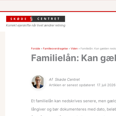
Korrekt ejerskifte når livet ændrer retning
Forside
»
Familieoverdragelse
»
Viden
»
Familielån: Kan gælden nedsk
Familielån: Kan gæ
Af
Skøde Centret
Artiklen er senest opdateret
17. juli 2026
Et familielån kan nedskrives senere, men gælde
långiver og bør dokumenteres med dato, beløb