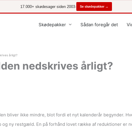
17.000+ skødesager siden 2003
·
Se skødepakker →
Skødepakker
Sådan foregår det
Vi
rives årligt?
lden nedskrives årligt?
n bliver ikke mindre, blot fordi et nyt kalenderår begynder. Hv
 og ny restgæld. En på forhånd lovet række af reduktioner er n