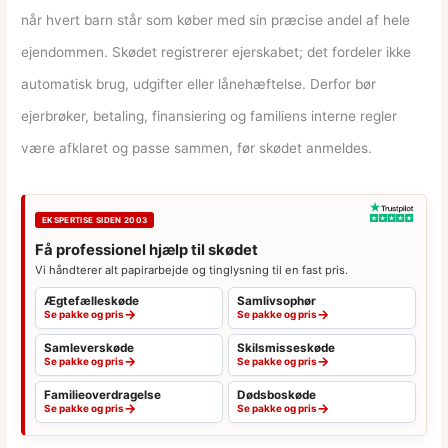
når hvert barn står som køber med sin præcise andel af hele
ejendommen. Skødet registrerer ejerskabet; det fordeler ikke
automatisk brug, udgifter eller lånehæftelse. Derfor bør
ejerbrøker, betaling, finansiering og familiens interne regler
være afklaret og passe sammen, før skødet anmeldes.
EKSPERTISE SIDEN 2003
Få professionel hjælp til skødet
Vi håndterer alt papirarbejde og tinglysning til en fast pris.
Ægtefælleskøde
Samlivsophør
→
→
Se pakke og pris
Se pakke og pris
Samleverskøde
Skilsmisseskøde
→
→
Se pakke og pris
Se pakke og pris
Familieoverdragelse
Dødsboskøde
→
→
Se pakke og pris
Se pakke og pris