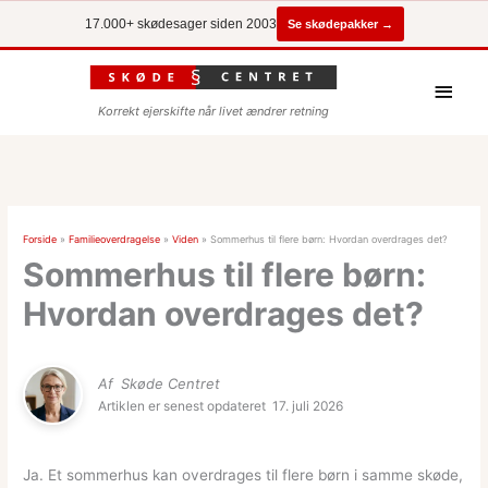
Se skødepakker →
17.000+ skødesager siden 2003
Hove
Korrekt ejerskifte når livet ændrer retning
Forside
»
Familieoverdragelse
»
Viden
»
Sommerhus til flere børn: Hvordan overdrages det?
Sommerhus til flere børn:
Hvordan overdrages det?
Af
Skøde Centret
Artiklen er senest opdateret
17. juli 2026
Ja. Et sommerhus kan overdrages til flere børn i samme skøde,