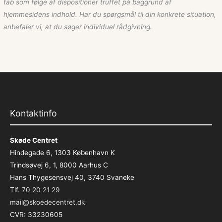
tab som følge af dispositioner truffet på baggrund af
hjemmesidens indhold. Har du spørgsmål til din konkrete situation,
anbefaler vi, at du søger individuel rådgivning.
Kontaktinfo
Skøde Centret
Hindegade 6, 1303 København K
Trindsøvej 6, 1, 8000 Aarhus C
Hans Thygesensvej 40, 3740 Svaneke
Tlf.
70 20 21 29
mail@skoedecentret.dk
CVR: 33230605