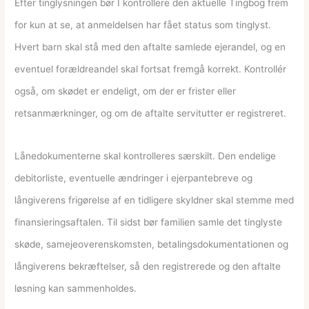
Efter tinglysningen bør I kontrollere den aktuelle Tingbog frem
for kun at se, at anmeldelsen har fået status som tinglyst.
Hvert barn skal stå med den aftalte samlede ejerandel, og en
eventuel forældreandel skal fortsat fremgå korrekt. Kontrollér
også, om skødet er endeligt, om der er frister eller
retsanmærkninger, og om de aftalte servitutter er registreret.
Lånedokumenterne skal kontrolleres særskilt. Den endelige
debitorliste, eventuelle ændringer i ejerpantebreve og
långiverens frigørelse af en tidligere skyldner skal stemme med
finansieringsaftalen. Til sidst bør familien samle det tinglyste
skøde, samejeoverenskomsten, betalingsdokumentationen og
långiverens bekræftelser, så den registrerede og den aftalte
løsning kan sammenholdes.