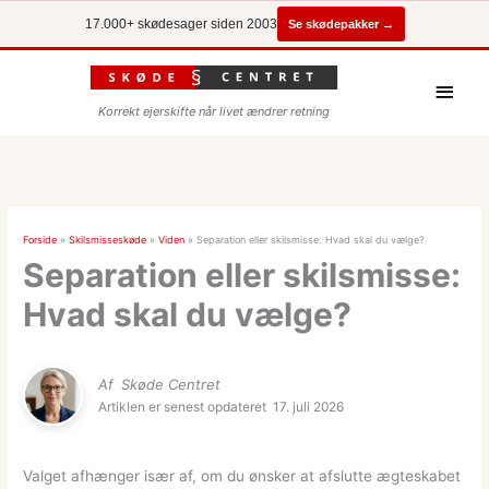
Se skødepakker →
17.000+ skødesager siden 2003
Hove
Korrekt ejerskifte når livet ændrer retning
Forside
»
Skilsmisseskøde
»
Viden
»
Separation eller skilsmisse: Hvad skal du vælge?
Separation eller skilsmisse:
Hvad skal du vælge?
Af
Skøde Centret
Artiklen er senest opdateret
17. juli 2026
Valget afhænger især af, om du ønsker at afslutte ægteskabet