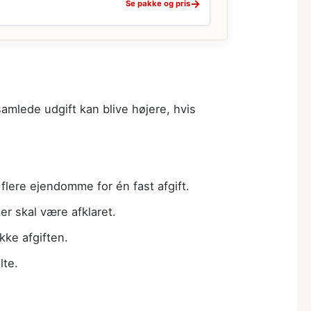
→
Se pakke og pris
samlede udgift kan blive højere, hvis
lere ejendomme for én fast afgift.
r skal være afklaret.
kke afgiften.
lte.