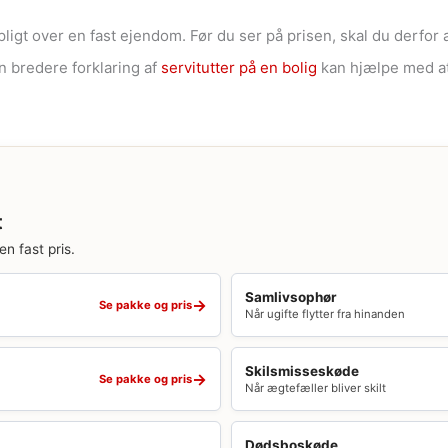
ligt over en fast ejendom. Før du ser på prisen, skal du derfor 
 bredere forklaring af
servitutter på en bolig
kan hjælpe med at
t
en fast pris.
Samlivsophør
→
Se pakke og pris
Når ugifte flytter fra hinanden
Skilsmisseskøde
→
Se pakke og pris
Når ægtefæller bliver skilt
Dødsboskøde