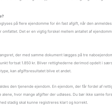
e?
lyses på flere ejendomme for én fast afgift, når den anmeldes 
r omfattet. Det er en vigtig forskel mellem antallet af ejendo
es adgangsret, der med samme dokument lægges på tre naboejend
punkt fortsat 1.850 kr. Bliver rettighederne derimod opdelt i sær
ype, kan afgiftsresultatet blive et andet.
ldes den tjenende ejendom. En ejendom, der får fordel af ret
ke alene, hvor mange afgifter der udløses. Du bør ikke samle for
ghed stadig skal kunne registreres klart og korrekt.