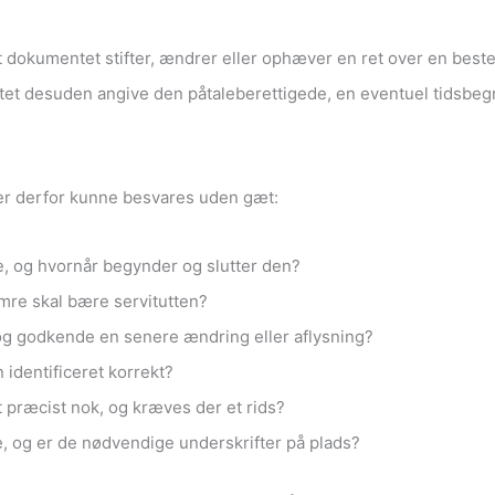
t dokumentet stifter, ændrer eller ophæver en ret over en beste
mentet desuden angive den påtaleberettigede, en eventuel tidsb
er derfor kunne besvares uden gæt:
de, og hvornår begynder og slutter den?
mre skal bære servitutten?
og godkende en senere ændring eller aflysning?
identificeret korrekt?
 præcist nok, og kræves der et rids?
og er de nødvendige underskrifter på plads?