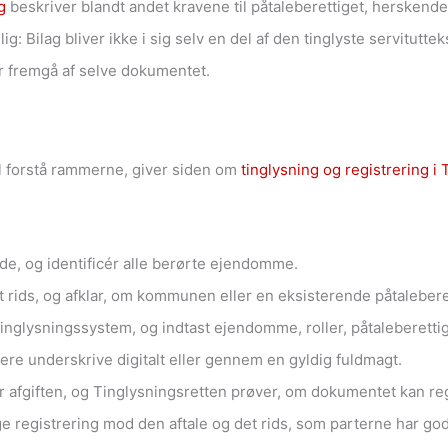
g
beskriver blandt andet kravene til påtaleberettiget, hersken
ig: Bilag bliver ikke i sig selv en del af den tinglyste servitutt
r fremgå af selve dokumentet.
vil forstå rammerne, giver siden om
tinglysning og registrering i
lde, og identificér alle berørte ejendomme.
t rids, og afklar, om kommunen eller en eksisterende påtalebere
 tinglysningssystem, og indtast ejendomme, roller, påtaleberet
ere underskrive digitalt eller gennem en gyldig fuldmagt.
fgiften, og Tinglysningsretten prøver, om dokumentet kan reg
ge registrering mod den aftale og det rids, som parterne har go