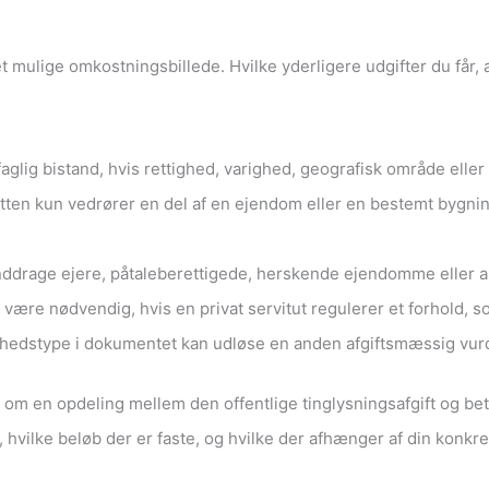
et mulige omkostningsbillede. Hvilke yderligere udgifter du får,
aglig bistand, hvis rettighed, varighed, geografisk område elle
utten kun vedrører en del af en ejendom eller en bestemt bygnin
nddrage ejere, påtaleberettigede, herskende ejendomme eller a
re nødvendig, hvis en privat servitut regulerer et forhold, so
tighedstype i dokumentet kan udløse en anden afgiftsmæssig vur
om en opdeling mellem den offentlige tinglysningsafgift og be
t, hvilke beløb der er faste, og hvilke der afhænger af din konkre