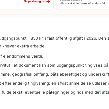
→
Se pakke og pris
Når arv skal tinglyses efter dødsfald
dgangspunkt 1.850 kr. i fast offentlig afgift i 2026. Den 
er kræver ekstra arbejde.
af ejendommens værdi.
itut i ét dokument kan som udgangspunkt tinglyses på f
mme, geografisk omfang, påtaleberettiget og underskrifte
 efter endelig tinglysning; en afvist anmeldelse udløser i
lde tekst, eventuelle påtegninger og rids med det afta