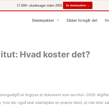
17.000+ skødesager siden 2003
·
Se skødepakker →
Skødepakker
Sådan foregår det
Vi
itut: Hvad koster det?
6
sningsafgift at tinglyse et dokument som servitut i 2026. Afgif
, hvis der også skal udarbejdes en præcis tekst, et rids eller s