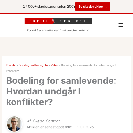
Se skødepakker →
17.000+ skødesager siden 2003
Hove
Korrekt ejerskifte når livet ændrer retning
Forside
»
Bodeling mellem ugifte
»
Viden
»
Bodeling for samlevende: Hvordan undgår I
konflikter?
Bodeling for samlevende:
Hvordan undgår I
konflikter?
Af
Skøde Centret
Artiklen er senest opdateret
17. juli 2026