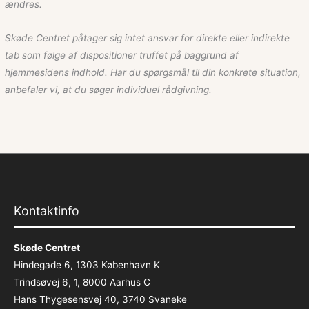
ændres.
Skøde Centret påtager sig intet ansvar for direkte eller indirekte
tab som følge af dispositioner truffet på baggrund af
hjemmesidens indhold. Har du spørgsmål til din konkrete situation,
anbefaler vi, at du søger individuel rådgivning.
Kontaktinfo
Skøde Centret
Hindegade 6, 1303 København K
Trindsøvej 6, 1, 8000 Aarhus C
Hans Thygesensvej 40, 3740 Svaneke