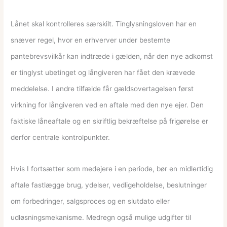
Lånet skal kontrolleres særskilt. Tinglysningsloven har en
snæver regel, hvor en erhverver under bestemte
pantebrevsvilkår kan indtræde i gælden, når den nye adkomst
er tinglyst ubetinget og långiveren har fået den krævede
meddelelse. I andre tilfælde får gældsovertagelsen først
virkning for långiveren ved en aftale med den nye ejer. Den
faktiske låneaftale og en skriftlig bekræftelse på frigørelse er
derfor centrale kontrolpunkter.
Hvis I fortsætter som medejere i en periode, bør en midlertidig
aftale fastlægge brug, ydelser, vedligeholdelse, beslutninger
om forbedringer, salgsproces og en slutdato eller
udløsningsmekanisme. Medregn også mulige udgifter til