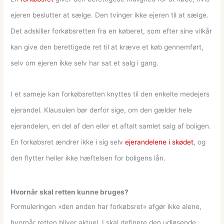
ejeren beslutter at sælge. Den tvinger ikke ejeren til at sælge.
Det adskiller forkøbsretten fra en køberet, som efter sine vilkår
kan give den berettigede ret til at kræve et køb gennemført,
selv om ejeren ikke selv har sat et salg i gang.
I et sameje kan forkøbsretten knyttes til den enkelte medejers
ejerandel. Klausulen bør derfor sige, om den gælder hele
ejerandelen, en del af den eller et aftalt samlet salg af boligen.
En forkøbsret ændrer ikke i sig selv
ejerandelene i skødet
, og
den flytter heller ikke hæftelsen for boligens lån.
Hvornår skal retten kunne bruges?
Formuleringen »den anden har forkøbsret« afgør ikke alene,
hvornår retten bliver aktuel. I skal definere den udløsende