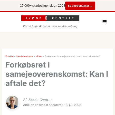
Se skødepakker →
17.000+ skødesager siden 2003
Hove
Korrekt ejerskifte når livet ændrer retning
Forside
»
Samleverskøde
»
Viden
»
Forkøbsret i samejeoverenskomst: Kan I aftale det?
Forkøbsret i
samejeoverenskomst: Kan I
aftale det?
Af
Skøde Centret
Artiklen er senest opdateret
18. juli 2026