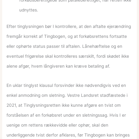
forkøbsberettigede som påtaleberettiget, når retten ikke
udnyttes.
Efter tinglysningen bør I kontrollere, at den aftalte ejerændring
fremgår korrekt af Tingbogen, og at forkøbsrettens fortsatte
eller ophørte status passer til aftalen. Lånehæftelse og en
eventuel frigørelse skal kontrolleres særskilt, fordi skødet ikke
alene afgør, hvem långiveren kan kræve betaling af.
En uklar tinglyst klausul forsvinder ikke nødvendigvis ved en
enkel anmodning om sletning. Vestre Landsret stadfæstede i
2021, at Tinglysningsretten ikke kunne afgøre en tvist om
forståelsen af en forkøbsret under en sletningssag. Hvis I er
uenige om rettens rækkevidde eller ophør, skal den
underliggende tvist derfor afklares, før Tingbogen kan bringes