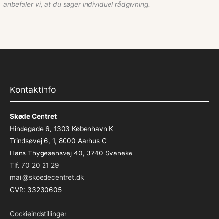
anbefaler vi, at du søger individuel rådgivning.
Kontaktinfo
Skøde Centret
Hindegade 6, 1303 København K
Trindsøvej 6, 1, 8000 Aarhus C
Hans Thygesensvej 40, 3740 Svaneke
Tlf.
70 20 21 29
mail@skoedecentret.dk
CVR: 33230605
Cookieindstillinger