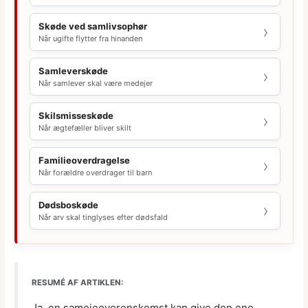
Skøde ved samlivsophør
Når ugifte flytter fra hinanden
Samleverskøde
Når samlever skal være medejer
Skilsmisseskøde
Når ægtefæller bliver skilt
Familieoverdragelse
Når forældre overdrager til barn
Dødsboskøde
Når arv skal tinglyses efter dødsfald
RESUMÉ AF ARTIKLEN:
Ja, en samejeoverenskomst kan give den ene