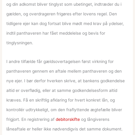
og din adkomst bliver tinglyst som ubetinget, indtræder du i
gælden, og overdrageren frigøres efter lovens regel. Den
tidligere ejer kan dog fortsat blive mødt med krav på ydelser,
indtil panthaveren har fået meddelelse og bevis for
tinglysningen.
I andre tilfælde får gældsovertagelsen først virkning for
panthaveren gennem en aftale mellem panthaveren og den
nye ejer. I bør derfor hverken skrive, at bankens godkendelse
altid er overflødig, eller at samme godkendelsesform altid
kræves. Få en skriftlig afklaring for hvert konkret lån, og
kontrollér udtrykkeligt, om den fraflyttende ægtefælle bliver
frigjort. En registrering af
debitorskifte
og långiverens
låneaftale er heller ikke nødvendigvis det samme dokument.