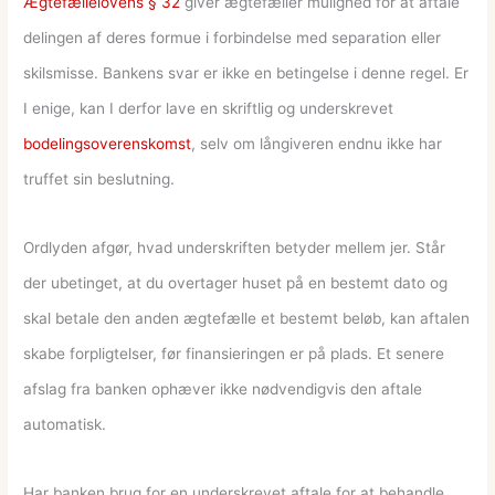
Ægtefællelovens § 32
giver ægtefæller mulighed for at aftale
delingen af deres formue i forbindelse med separation eller
skilsmisse. Bankens svar er ikke en betingelse i denne regel. Er
I enige, kan I derfor lave en skriftlig og underskrevet
bodelingsoverenskomst
, selv om långiveren endnu ikke har
truffet sin beslutning.
Ordlyden afgør, hvad underskriften betyder mellem jer. Står
der ubetinget, at du overtager huset på en bestemt dato og
skal betale den anden ægtefælle et bestemt beløb, kan aftalen
skabe forpligtelser, før finansieringen er på plads. Et senere
afslag fra banken ophæver ikke nødvendigvis den aftale
automatisk.
Har banken brug for en underskrevet aftale for at behandle