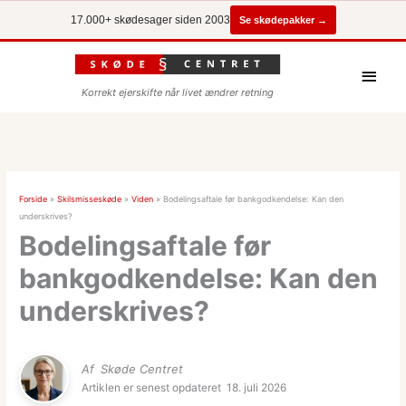
Se skødepakker →
17.000+ skødesager siden 2003
Hove
Korrekt ejerskifte når livet ændrer retning
Forside
»
Skilsmisseskøde
»
Viden
»
Bodelingsaftale før bankgodkendelse: Kan den
underskrives?
Bodelingsaftale før
bankgodkendelse: Kan den
underskrives?
Af
Skøde Centret
Artiklen er senest opdateret
18. juli 2026