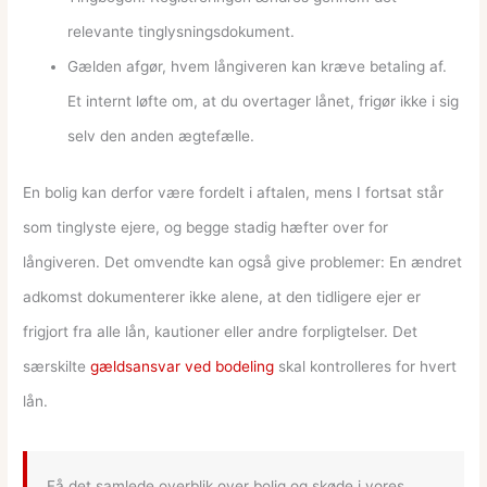
relevante tinglysningsdokument.
Gælden afgør, hvem långiveren kan kræve betaling af.
Et internt løfte om, at du overtager lånet, frigør ikke i sig
selv den anden ægtefælle.
En bolig kan derfor være fordelt i aftalen, mens I fortsat står
som tinglyste ejere, og begge stadig hæfter over for
långiveren. Det omvendte kan også give problemer: En ændret
adkomst dokumenterer ikke alene, at den tidligere ejer er
frigjort fra alle lån, kautioner eller andre forpligtelser. Det
særskilte
gældsansvar ved bodeling
skal kontrolleres for hvert
lån.
Få det samlede overblik over bolig og skøde i vores