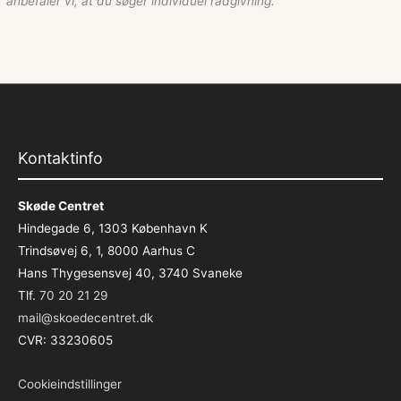
anbefaler vi, at du søger individuel rådgivning.
Kontaktinfo
Skøde Centret
Hindegade 6, 1303 København K
Trindsøvej 6, 1, 8000 Aarhus C
Hans Thygesensvej 40, 3740 Svaneke
Tlf.
70 20 21 29
mail@skoedecentret.dk
CVR: 33230605
Cookieindstillinger