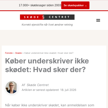
Se skødepakker →
17.000+ skødesager siden 2003
Hove
Korrekt ejerskifte når livet ændrer retning
Forside
»
Skøde
»
Køber underskriver ikke skødet: Hvad sker der?
Køber underskriver ikke
skødet: Hvad sker der?
Af
Skøde Centret
Artiklen er senest opdateret
18. juli 2026
Når køber ikke underskriver skødet, kan anmeldelsen som