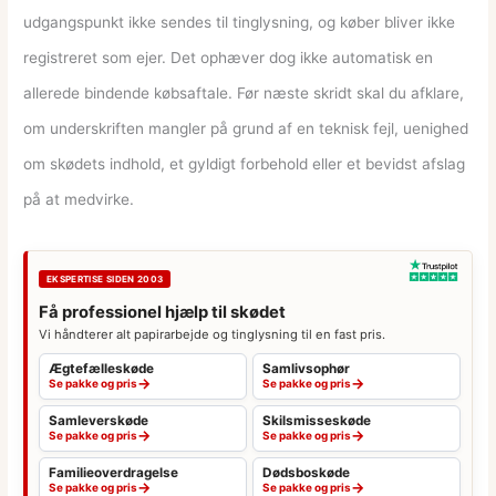
udgangspunkt ikke sendes til tinglysning, og køber bliver ikke
registreret som ejer. Det ophæver dog ikke automatisk en
allerede bindende købsaftale. Før næste skridt skal du afklare,
om underskriften mangler på grund af en teknisk fejl, uenighed
om skødets indhold, et gyldigt forbehold eller et bevidst afslag
på at medvirke.
EKSPERTISE SIDEN 2003
Få professionel hjælp til skødet
Vi håndterer alt papirarbejde og tinglysning til en fast pris.
Ægtefælleskøde
Samlivsophør
→
→
Se pakke og pris
Se pakke og pris
Samleverskøde
Skilsmisseskøde
→
→
Se pakke og pris
Se pakke og pris
Familieoverdragelse
Dødsboskøde
→
→
Se pakke og pris
Se pakke og pris