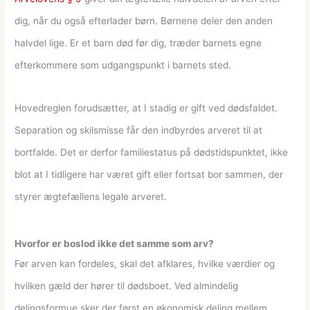
dig, når du også efterlader børn. Børnene deler den anden
halvdel lige. Er et barn død før dig, træder barnets egne
efterkommere som udgangspunkt i barnets sted.
Hovedreglen forudsætter, at I stadig er gift ved dødsfaldet.
Separation og skilsmisse får den indbyrdes arveret til at
bortfalde. Det er derfor familiestatus på dødstidspunktet, ikke
blot at I tidligere har været gift eller fortsat bor sammen, der
styrer ægtefællens legale arveret.
Hvorfor er boslod ikke det samme som arv?
Før arven kan fordeles, skal det afklares, hvilke værdier og
hvilken gæld der hører til dødsboet. Ved almindelig
delingsformue sker der først en økonomisk deling mellem