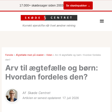
Se skødepakker →
17.000+ skødesager siden 2003
Hove
Korrekt ejerskifte når livet ændrer retning
Forside
»
Ægtefælle med på skødet
»
Viden
»
Arv til ægtefælle og børn: Hvordan fordeles
den?
Arv til ægtefælle og børn:
Hvordan fordeles den?
Af
Skøde Centret
Artiklen er senest opdateret
17. juli 2026