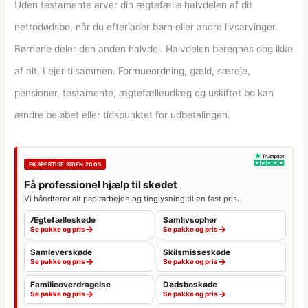
Uden testamente arver din ægtefælle halvdelen af dit
nettodødsbo, når du efterlader børn eller andre livsarvinger.
Børnene deler den anden halvdel. Halvdelen beregnes dog ikke
af alt, I ejer tilsammen. Formueordning, gæld, særeje,
pensioner, testamente, ægtefælleudlæg og uskiftet bo kan
ændre beløbet eller tidspunktet for udbetalingen.
EKSPERTISE SIDEN 2003
Få professionel hjælp til skødet
Vi håndterer alt papirarbejde og tinglysning til en fast pris.
Ægtefælleskøde
Samlivsophør
→
→
Se pakke og pris
Se pakke og pris
Samleverskøde
Skilsmisseskøde
→
→
Se pakke og pris
Se pakke og pris
Familieoverdragelse
Dødsboskøde
→
→
Se pakke og pris
Se pakke og pris