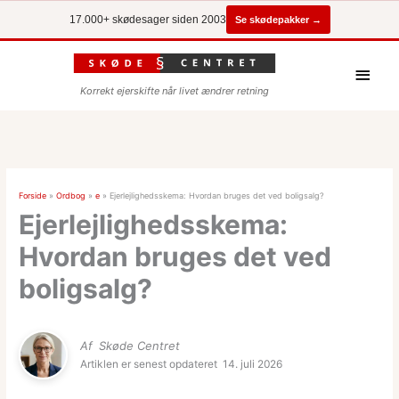
Se skødepakker →
17.000+ skødesager siden 2003
Hove
Korrekt ejerskifte når livet ændrer retning
Forside
»
Ordbog
»
e
»
Ejerlejlighedsskema: Hvordan bruges det ved boligsalg?
Ejerlejlighedsskema:
Hvordan bruges det ved
boligsalg?
Af
Skøde Centret
Artiklen er senest opdateret
14. juli 2026