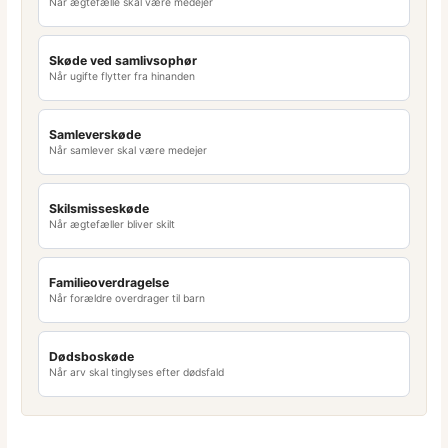
Når ægtefælle skal være medejer
Skøde ved samlivsophør
Når ugifte flytter fra hinanden
Samleverskøde
Når samlever skal være medejer
Skilsmisseskøde
Når ægtefæller bliver skilt
Familieoverdragelse
Når forældre overdrager til barn
Dødsboskøde
Når arv skal tinglyses efter dødsfald