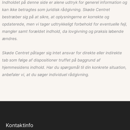
Indholdet på denne side er alene udtryk for generel information og
kan ikke betragtes som juridisk rådgivning. Skøde Centret
bestræber sig på at sikre, at oplysningerne er korrekte og
opdaterede, men vi tager udtrykkeligt forbehold for eventuelle fejl,
mangler samt forældet indhold, da lovgivning og praksis løbende
ændres.
Skøde Centret påtager sig intet ansvar for direkte eller indirekte
tab som følge af dispositioner truffet på baggrund af
hjemmesidens indhold. Har du spørgsmål til din konkrete situation,
anbefaler vi, at du søger individuel rådgivning.
Kontaktinfo